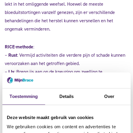
lekt in het omliggende weefsel. Hoewel de meeste
bloeduitstortingen vanzelf genezen, zijn er verschillende
behandelingen die het herstel kunnen versnellen en het
ongemak verminderen.
RICE-methode
:
–
Rust
: Vermijd activiteiten die verdere pijn of schade kunnen
veroorzaken aan het getroffen gebied.
–
IJs
: Breng ijs aan op de kneuzing om zwelling te
verminderen en pijn te verzachten. Gebruik een ijskompres
gedurende 20 minuten per keer, meerdere keren per dag
gedurende de eerste 48 uur.
Toestemming
Details
Over
–
Compressie
: Gebruik een elastische bandage rond het
getroffen gebied om zwelling te beheersen.
Deze website maakt gebruik van cookies
–
Elevatie
: Houd het gekneusde lichaamsdeel zo mogelijk
We gebruiken cookies om content en advertenties te
boven het niveau van het hart om de afvoer van overtollig