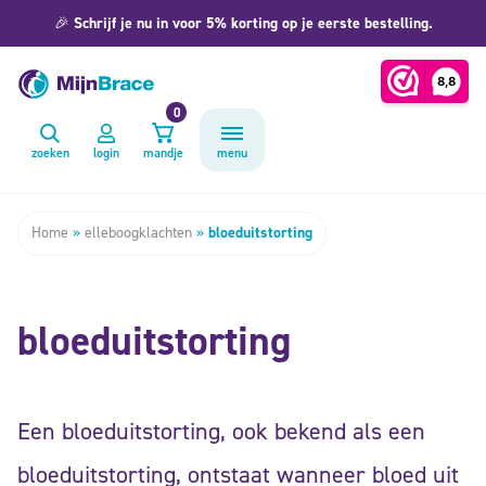
🎉
Schrijf je nu in voor 5% korting op je eerste bestelling.
0
zoeken
login
mandje
menu
Home
»
elleboogklachten
»
bloeduitstorting
bloeduitstorting
Een bloeduitstorting, ook bekend als een
bloeduitstorting, ontstaat wanneer bloed uit