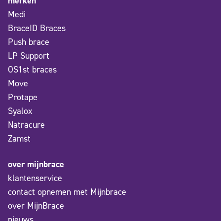
merken
Medi
BraceID Braces
Push brace
LP Support
OS1st braces
Move
Protape
Syalox
Natracure
Zamst
over mijnbrace
klantenservice
contact opnemen met Mijnbrace
over MijnBrace
nieuws