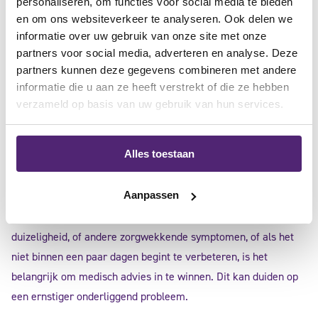
personaliseren, om functies voor social media te bieden
vocht te bevorderen.
en om ons websiteverkeer te analyseren. Ook delen we
informatie over uw gebruik van onze site met onze
partners voor social media, adverteren en analyse. Deze
Toepassing van warmte
:
partners kunnen deze gegevens combineren met andere
– Na de eerste 48 uur kun je beginnen met het aanbrengen van
informatie die u aan ze heeft verstrekt of die ze hebben
warmte op de kneuzing. Warmte helpt de doorbloeding te
verzameld op basis van uw gebruik van hun services.
bevorderen en versnelt het herstelproces. Gebruik een warmte
pad of een warm vochtig doekje en breng dit enkele keren per
dag aan.
Alles toestaan
Aanpassen
Medische hulp:
– Als de bloeduitstorting gepaard gaat met ernstige pijn,
duizeligheid, of andere zorgwekkende symptomen, of als het
niet binnen een paar dagen begint te verbeteren, is het
belangrijk om medisch advies in te winnen. Dit kan duiden op
een ernstiger onderliggend probleem.