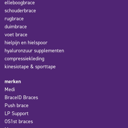
elleboogbrace
schouderbrace
rugbrace
duimbrace
voet brace
hielpijn en hielspoor
hyaluronzuur supplementen
compressiekleding
kinesiotape & sporttape
merken
Medi
BraceID Braces
Push brace
LP Support
OS1st braces