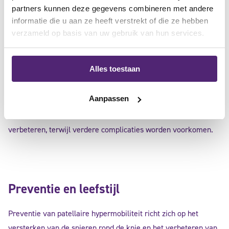
partners kunnen deze gegevens combineren met andere
Medisch advies
: Regelmatige consultaties met een
informatie die u aan ze heeft verstrekt of die ze hebben
orthopedisch specialist om de voortgang te monitoren en
verzameld op basis van uw gebruik van hun services.
behandelingen aan te passen.
Alles toestaan
Aanpassen
Deze aanbevelingen helpen om de symptomen van een
hypermobiele patella te beheren en de kwaliteit van leven te
verbeteren, terwijl verdere complicaties worden voorkomen.
Preventie en leefstijl
Preventie van patellaire hypermobiliteit richt zich op het
versterken van de spieren rond de knie en het verbeteren van