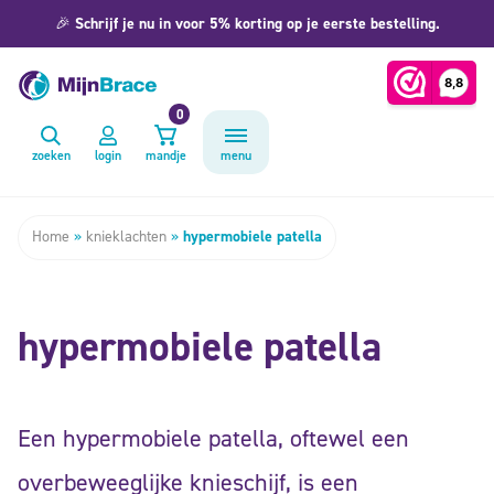
🎉
Schrijf je nu in voor 5% korting op je eerste bestelling.
0
zoeken
login
mandje
menu
Home
»
knieklachten
»
hypermobiele patella
hypermobiele patella
Een hypermobiele patella, oftewel een
overbeweeglijke knieschijf, is een