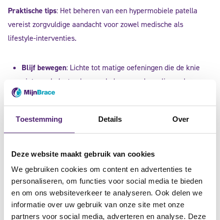
Praktische tips
: Het beheren van een hypermobiele patella
vereist zorgvuldige aandacht voor zowel medische als
lifestyle-interventies.
Blijf bewegen
: Lichte tot matige oefeningen die de knie
niet overbelasten kunnen helpen om de omliggende
spieren te versterken.
Anders bewegen
: Vermijd sporten en activiteiten die
Toestemming
Details
Over
plotselinge draaiingen of hoge impact op de knieën
vereisen. Kies voor zwemmen of fietsen die de knieën
minder belasten.
Deze website maakt gebruik van cookies
Werken en sporten
: Gebruik ondersteunende apparatuur
We gebruiken cookies om content en advertenties te
zoals een kniebrace tijdens activiteiten. Zorg voor goede
personaliseren, om functies voor social media te bieden
ergonomische omstandigheden op het werk.
en om ons websiteverkeer te analyseren. Ook delen we
Fysiotherapie
: Regelmatig fysiotherapie om de spieren
informatie over uw gebruik van onze site met onze
partners voor social media, adverteren en analyse. Deze
rond de knie te versterken en de balans te verbeteren.