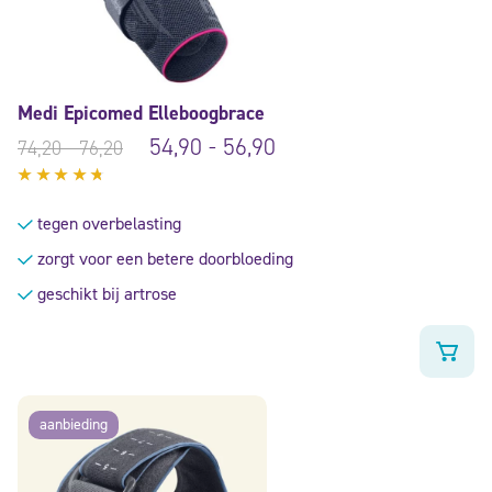
Medi Epicomed Elleboogbrace
54,90
-
56,90
74,20
-
76,20
Gewaardeerd
4.54
uit
tegen overbelasting
5
zorgt voor een betere doorbloeding
geschikt bij artrose
aanbieding