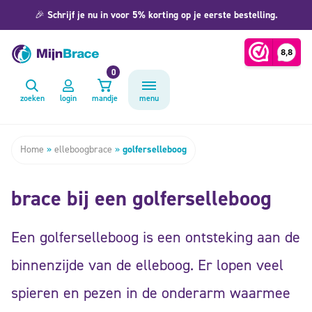
🎉
Schrijf je nu in voor 5% korting op je eerste bestelling.
0
zoeken
login
mandje
menu
Home
»
elleboogbrace
»
golferselleboog
brace bij een golferselleboog
Een golferselleboog is een ontsteking aan de
binnenzijde van de elleboog. Er lopen veel
spieren en pezen in de onderarm waarmee