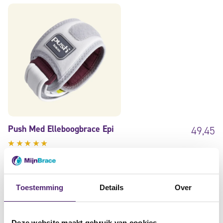
Push Med Elleboogbrace Epi
49,45
Gewaardeerd
4.75
uit
zorgt voor een juiste drukverdeling
5
ondersteunt en verstevigt
Toestemming
Details
Over
geschikt voor golferselleboog
Deze website maakt gebruik van cookies