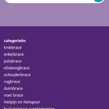
categorieën
kniebrace
enkelbrace
polsbrace
elleboogbrace
schouderbrace
rugbrace
duimbrace
voet brace
hielpijn en hielspoor
hyaluronzuur supplementen