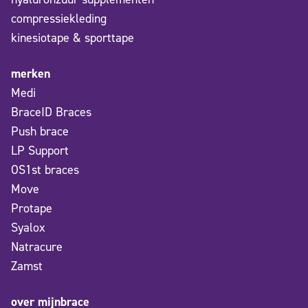
compressiekleding
kinesiotape & sporttape
merken
Medi
BraceID Braces
Push brace
LP Support
OS1st braces
Move
Protape
Syalox
Natracure
Zamst
over mijnbrace