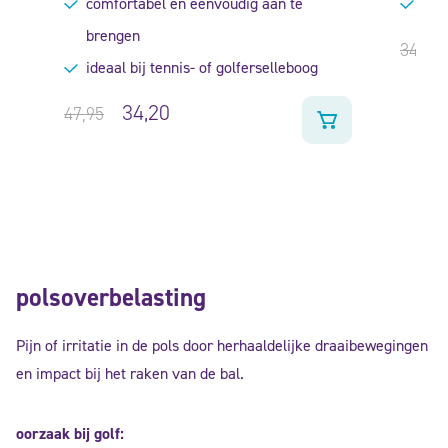
comfortabel en eenvoudig aan te
goed
brengen
34,95
ideaal bij tennis- of golferselleboog
34,20
47,95
polsoverbelasting
Pijn of irritatie in de pols door herhaaldelijke draaibewegingen
en impact bij het raken van de bal.
oorzaak bij golf: