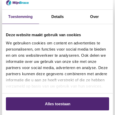
Toestemming
Details
Over
Deze website maakt gebruik van cookies
We gebruiken cookies om content en advertenties te
Move Kniebrace blauw
Medi 
personaliseren, om functies voor social media te bieden
en om ons websiteverkeer te analyseren. Ook delen we
Gewaardeerd
Gewa
informatie over uw gebruik van onze site met onze
bij knieslijtage
bevo
4.50
5.00
partners voor social media, adverteren en analyse. Deze
uit 5
5
goede draagcomfort
gesc
partners kunnen deze gegevens combineren met andere
zit comfortabel
help
informatie die u aan ze heeft verstrekt of die ze hebben
verzameld op basis van uw gebruik van hun services.
17,10
26,99
49,95
Alles toestaan