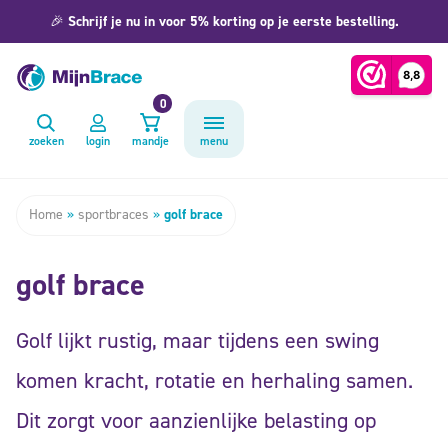
🎉
Schrijf je nu in voor 5% korting op je eerste bestelling.
0
zoeken
login
mandje
menu
Home
»
sportbraces
»
golf brace
golf brace
Golf lijkt rustig, maar tijdens een swing
komen kracht, rotatie en herhaling samen.
Dit zorgt voor aanzienlijke belasting op