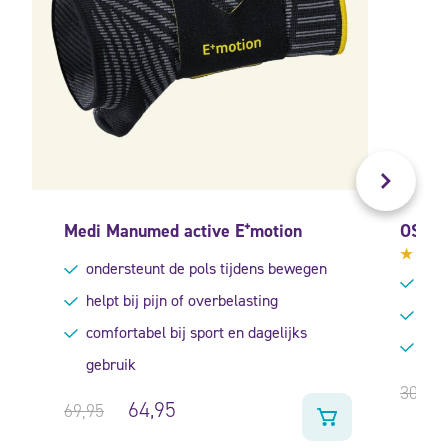
Medi Manumed active E⁺motion
OS1st
ondersteunt de pols tijdens bewegen
Gewa
verl
4.50
helpt bij pijn of overbelasting
uit 5
hers
comfortabel bij sport en dagelijks
stim
gebruik
30,90
64,95
69,95