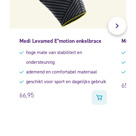
Medi Levamed E⁺motion enkelbrace
Medi 
hoge mate van stabiliteit en
aanp
ondersteuning
stev
ademend en comfortabel materiaal
slan
geschikt voor sport en dagelijks gebruik
65,95
66,95