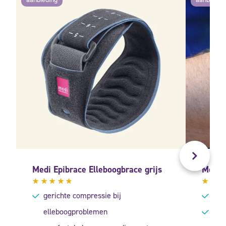
Medi Epibrace Elleboogbrace grijs
Move 
Gewaardeerd
Gewa
gerichte compressie bij
tenn
4.60
uit
4.57
5
5
elleboogproblemen
geef