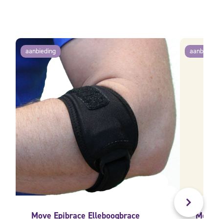
aanbieding
aanbiedin
Move Epibrace Elleboogbrace
Medi E