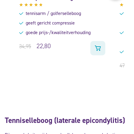
Gewaardeerd
Gewa
tennisarm / golferselleboog
geri
4.57
uit
4.75
5
5
geeft gericht compressie
ell
goede prijs-/kwaliteitverhouding
comf
bre
22,80
34,95
idea
47,95
Tenniselleboog (laterale epicondylitis)