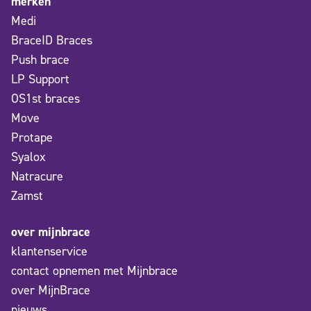
merken
Medi
BraceID Braces
Push brace
LP Support
OS1st braces
Move
Protape
Syalox
Natracure
Zamst
over mijnbrace
klantenservice
contact opnemen met Mijnbrace
over MijnBrace
nieuws