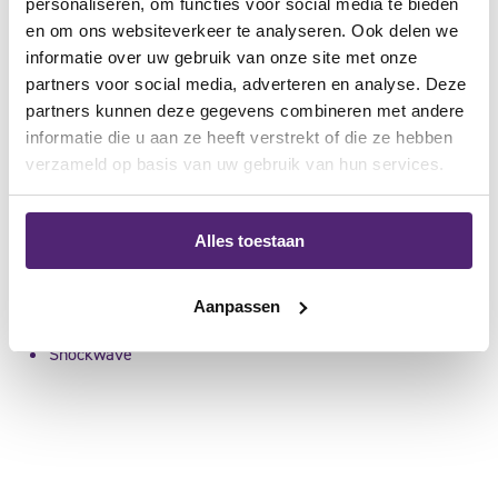
personaliseren, om functies voor social media te bieden
Jim
en om ons websiteverkeer te analyseren. Ook delen we
informatie over uw gebruik van onze site met onze
Samen met Sander en Wouter is Jim ook mede-oprichter van
partners voor social media, adverteren en analyse. Deze
MijnBrace. Hij is in 2014 begonnen om kwalitatieve braces en
partners kunnen deze gegevens combineren met andere
informatie die u aan ze heeft verstrekt of die ze hebben
gedegen advies aan te bieden. Jim is zelf actief in de schaats-
verzameld op basis van uw gebruik van hun services.
en hardloopsport.
opleidingen
Alles toestaan
Algemeen fysiotherapie
Aanpassen
Master Sportfysiotherapie
Shockwave