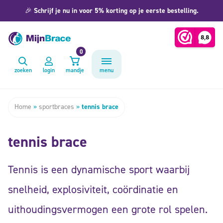
🎉
Schrijf je nu in voor 5% korting op je eerste bestelling.
0
zoeken
login
mandje
menu
Home
»
sportbraces
»
tennis brace
tennis brace
Tennis is een dynamische sport waarbij
snelheid, explosiviteit, coördinatie en
uithoudingsvermogen een grote rol spelen.