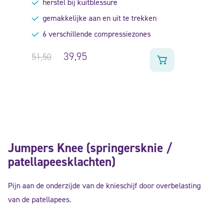
herstel bij kuitblessure
5.00
uit
5
gemakkelijke aan en uit te trekken
6 verschillende compressiezones
39,95
51,50
Jumpers Knee (springersknie /
patellapeesklachten)
Pijn aan de onderzijde van de knieschijf door overbelasting
van de patellapees.