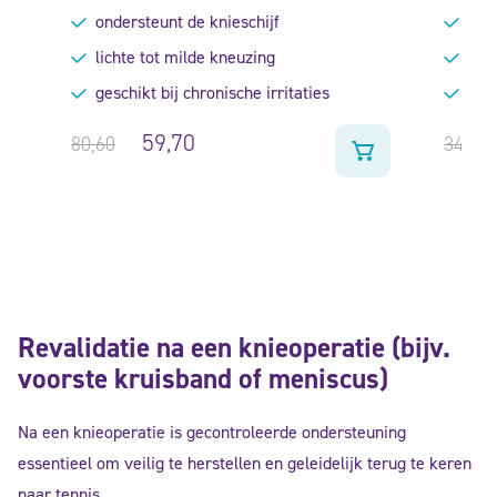
Gewaardeerd
Gewa
ondersteunt de knieschijf
onde
4.67
uit
4.33
5
uit 5
lichte tot milde kneuzing
hoo
geschikt bij chronische irritaties
bij 
59,70
80,60
34,95
Revalidatie na een knieoperatie (bijv.
voorste kruisband of meniscus)
Na een knieoperatie is gecontroleerde ondersteuning
essentieel om veilig te herstellen en geleidelijk terug te keren
naar tennis.