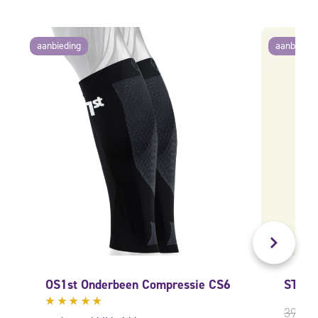
aanbieding
aanbiedin
OS1st Onderbeen Compressie CS6
STOX 
39,95
Gewaardeerd