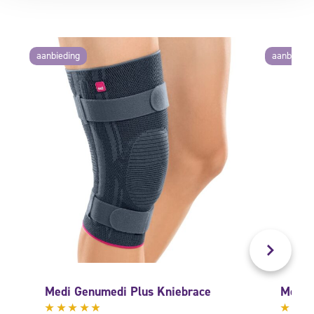
aanbieding
aanbiedin
Medi Genumedi Plus Kniebrace
Move 