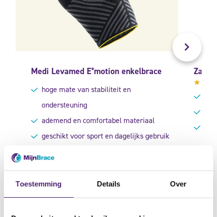
Medi Levamed E⁺motion enkelbrace
Zamst 
hoge mate van stabiliteit en
Gewa
duns
4.11
ondersteuning
uit 5
bied
ademend en comfortabel materiaal
gesc
geschikt voor sport en dagelijks gebruik
49,95
66,95
Toestemming
Details
Over