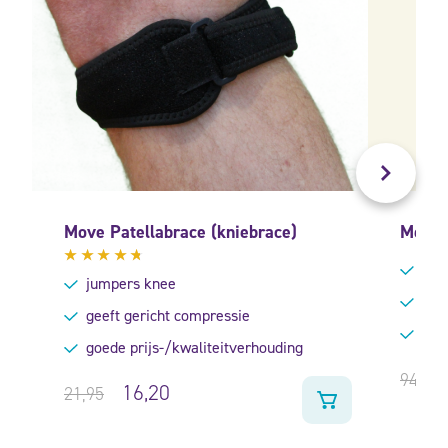
Move Patellabrace (kniebrace)
Medi 
help
Gewaardeerd
jumpers knee
4.50
voor
uit 5
geeft gericht compressie
spec
goede prijs-/kwaliteitverhouding
94,95
16,20
21,95