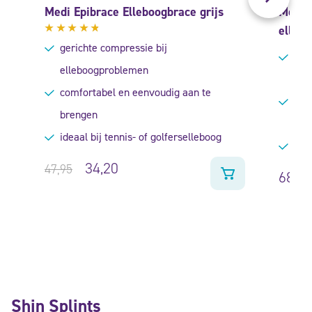
Medi Epibrace Elleboogbrace grijs
Medi 
elleb
Gewaardeerd
gerichte compressie bij
4.60
uit
geri
5
elleboogproblemen
(ten
comfortabel en eenvoudig aan te
hoog
brengen
mat
ideaal bij tennis- of golferselleboog
gesc
34,20
47,95
68,95
Shin Splints