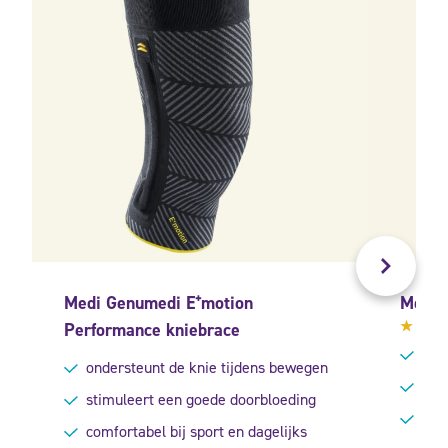
Medi Genumedi E⁺motion
Medi 
Performance kniebrace
Gewa
Voor
4.40
ondersteunt de knie tijdens bewegen
uit 5
Mild
stimuleert een goede doorbloeding
Gesc
comfortabel bij sport en dagelijks