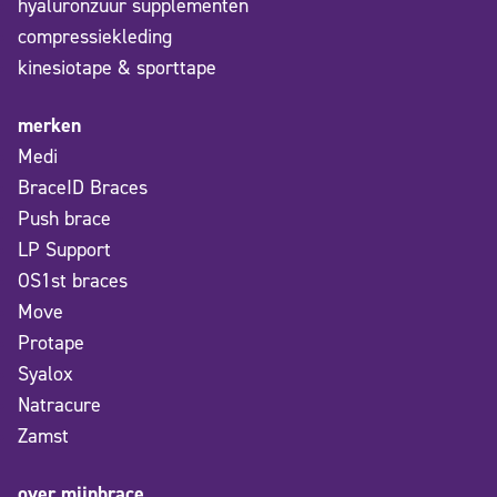
hyaluronzuur supplementen
compressiekleding
kinesiotape & sporttape
merken
Medi
BraceID Braces
Push brace
LP Support
OS1st braces
Move
Protape
Syalox
Natracure
Zamst
over mijnbrace