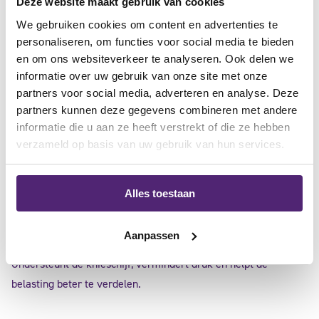
Deze website maakt gebruik van cookies
We gebruiken cookies om content en advertenties te
Patellofemoraal pijnsyndroom
personaliseren, om functies voor social media te bieden
en om ons websiteverkeer te analyseren. Ook delen we
informatie over uw gebruik van onze site met onze
Pijn rondom of achter de knieschijf, vaak merkbaar bij
partners voor social media, adverteren en analyse. Deze
traplopen, door de knieën gaan of langdurige belasting.
partners kunnen deze gegevens combineren met andere
informatie die u aan ze heeft verstrekt of die ze hebben
Oorzaak bij tennis:
verzameld op basis van uw gebruik van hun services.
Overbelasting, spierdisbalans of een minder optimale knie-
uitlijning tijdens herhaald afzetten en draaien.
Alles toestaan
Aanbevolen brace:
Aanpassen
• Kniebrace met patellasteun of -ring
Ondersteunt de knieschijf, vermindert druk en helpt de
belasting beter te verdelen.