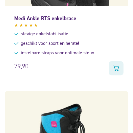
Medi Ankle RTS enkelbrace
Gewaardeerd
stevige enkelstabilisatie
5.00
uit
5
geschikt voor sport en herstel
instelbare straps voor optimale steun
79,90