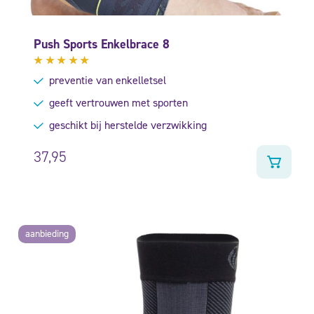
Push Sports Enkelbrace 8
Gewaardeerd
preventie van enkelletsel
5.00
uit
5
geeft vertrouwen met sporten
geschikt bij herstelde verzwikking
37,95
aanbieding