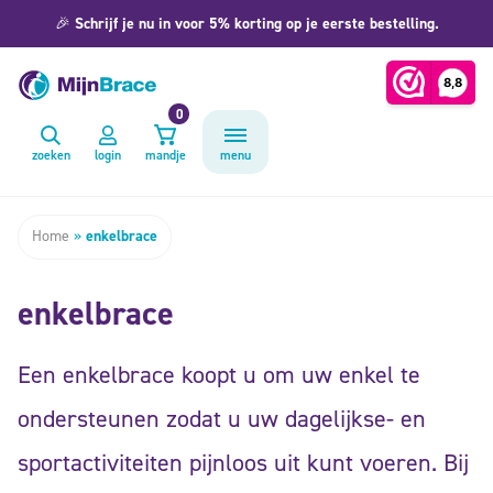
🎉
Schrijf je nu in voor 5% korting op je eerste bestelling.
0
zoeken
login
mandje
menu
Home
»
enkelbrace
enkelbrace
Een enkelbrace koopt u om uw enkel te
ondersteunen zodat u uw dagelijkse- en
sportactiviteiten pijnloos uit kunt voeren. Bij