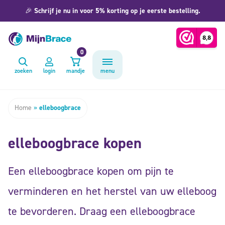
🎉
Schrijf je nu in voor 5% korting op je eerste bestelling.
0
zoeken
login
mandje
menu
Home
»
elleboogbrace
elleboogbrace kopen
Een elleboogbrace kopen om pijn te
verminderen en het herstel van uw elleboog
te bevorderen. Draag een elleboogbrace