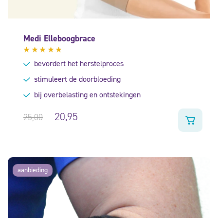
Medi Elleboogbrace
Gewaardeerd
bevordert het herstelproces
4.57
uit
5
stimuleert de doorbloeding
bij overbelasting en ontstekingen
20,95
25,00
aanbieding