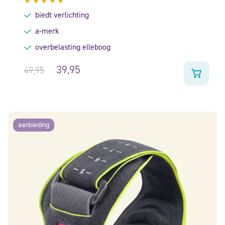
Gewaardeerd
biedt verlichting
5.00
uit
5
a-merk
overbelasting elleboog
39,95
49,95
aanbieding