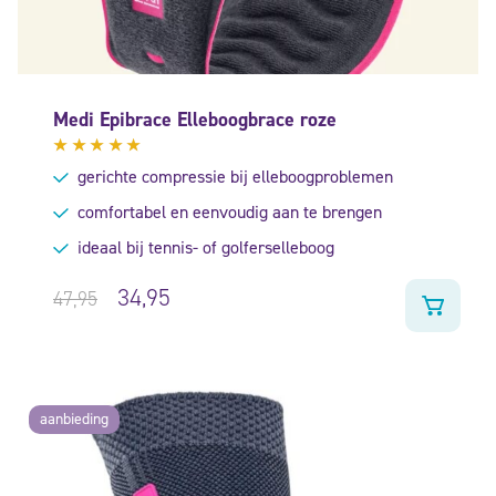
Medi Epibrace Elleboogbrace roze
Gewaardeerd
gerichte compressie bij elleboogproblemen
4.75
uit
5
comfortabel en eenvoudig aan te brengen
ideaal bij tennis- of golferselleboog
34,95
47,95
aanbieding