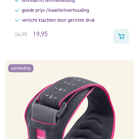
tennisarm/tenniselleboog
4.29
uit 5
goede prijs-/kwaliteitverhouding
verlicht klachten door gerichte druk
19,95
24,95
aanbieding