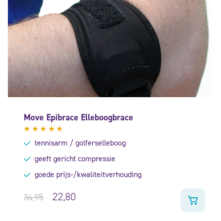
Move Epibrace Elleboogbrace
Gewaardeerd
tennisarm / golferselleboog
4.57
uit
5
geeft gericht compressie
goede prijs-/kwaliteitverhouding
22,80
34,95