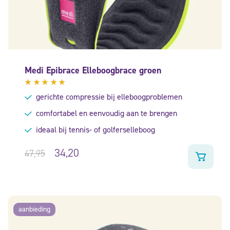
Medi Epibrace Elleboogbrace groen
Gewaardeerd
gerichte compressie bij elleboogproblemen
5.00
uit
5
comfortabel en eenvoudig aan te brengen
ideaal bij tennis- of golferselleboog
34,20
47,95
aanbieding