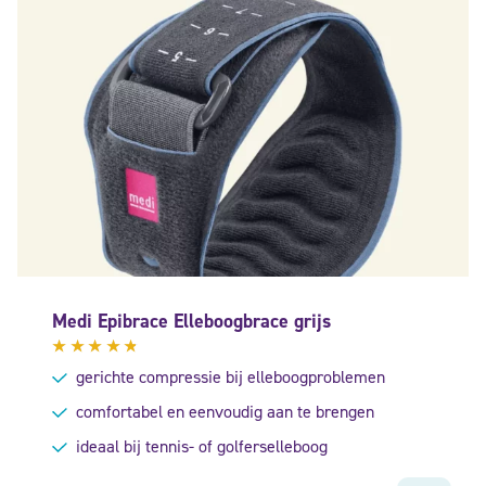
Medi Epibrace Elleboogbrace grijs
Gewaardeerd
gerichte compressie bij elleboogproblemen
4.60
uit
5
comfortabel en eenvoudig aan te brengen
ideaal bij tennis- of golferselleboog