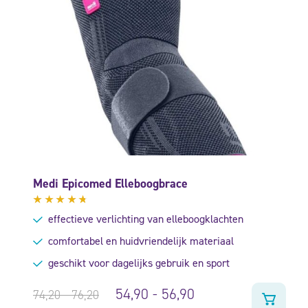
Medi Epicomed Elleboogbrace
Gewaardeerd
effectieve verlichting van elleboogklachten
4.54
uit
5
comfortabel en huidvriendelijk materiaal
geschikt voor dagelijks gebruik en sport
54,90
-
56,90
74,20
-
76,20