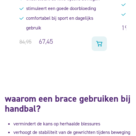
uit 5
Mild
stimuleert een goede doorbloeding
Gesc
comfortabel bij sport en dagelijks
199,
gebruik
67,45
84,95
waarom een brace gebruiken bij
handbal?
vermindert de kans op herhaalde blessures
verhoogt de stabiliteit van de gewrichten tijdens beweging