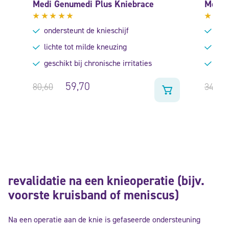
Medi Genumedi Plus Kniebrace
Move 
Gewaardeerd
Gewa
ondersteunt de knieschijf
onde
4.67
uit
4.33
5
uit 5
lichte tot milde kneuzing
hoo
geschikt bij chronische irritaties
bij 
59,70
80,60
34,95
revalidatie na een knieoperatie (bijv.
voorste kruisband of meniscus)
Na een operatie aan de knie is gefaseerde ondersteuning