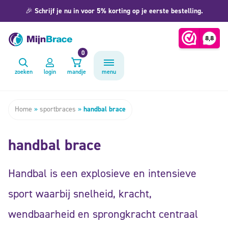
🎉
Schrijf je nu in voor 5% korting op je eerste bestelling.
0
zoeken
login
mandje
menu
Home
»
sportbraces
»
handbal brace
handbal brace
Handbal is een explosieve en intensieve
sport waarbij snelheid, kracht,
wendbaarheid en sprongkracht centraal