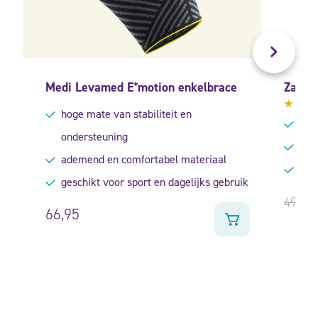
Medi Levamed E⁺motion enkelbrace
Zamst 
hoge mate van stabiliteit en
Gewa
duns
4.11
ondersteuning
uit 5
bied
ademend en comfortabel materiaal
gesc
geschikt voor sport en dagelijks gebruik
49,95
66,95