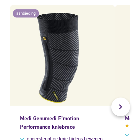
aanbieding
Medi Genumedi E⁺motion
Medi 
Performance kniebrace
Gewa
Voor
4.40
ondersteunt de knie tijdens bewegen