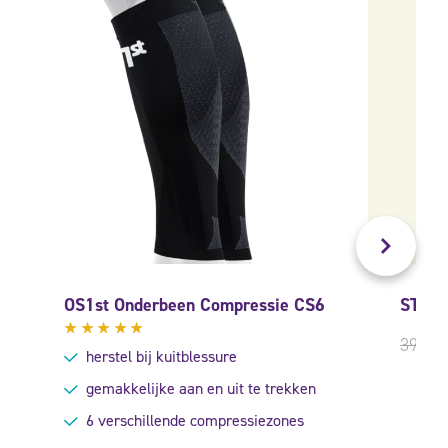
OS1st Onderbeen Compressie CS6
STOX 
39,95
Gewaardeerd
herstel bij kuitblessure
5.00
uit
5
gemakkelijke aan en uit te trekken
6 verschillende compressiezones