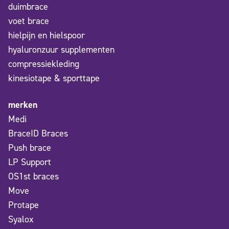
duimbrace
voet brace
hielpijn en hielspoor
hyaluronzuur supplementen
compressiekleding
kinesiotape & sporttape
merken
Medi
BraceID Braces
Push brace
LP Support
OS1st braces
Move
Protape
Syalox