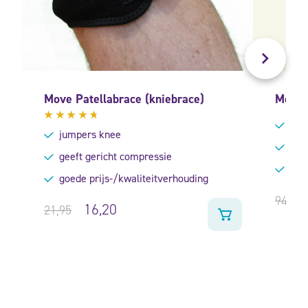
Move Patellabrace (kniebrace)
Medi 
help
Gewaardeerd
jumpers knee
4.50
voor
uit 5
geeft gericht compressie
spec
goede prijs-/kwaliteitverhouding
94,95
16,20
21,95