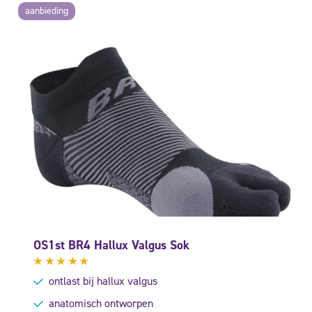
aanbieding
OS1st BR4 Hallux Valgus Sok
Gewaardeerd
ontlast bij hallux valgus
5.00
uit
5
anatomisch ontworpen