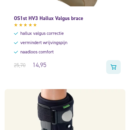
OS1st HV3 Hallux Valgus brace
Gewaardeerd
hallux valgus correctie
5.00
uit
5
vermindert wrijvingspijn
naadloos comfort
14,95
25,70