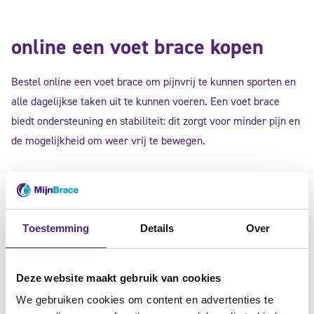
online een voet brace kopen
Bestel online een voet brace om pijnvrij te kunnen sporten en
alle dagelijkse taken uit te kunnen voeren. Een voet brace
biedt ondersteuning en stabiliteit: dit zorgt voor minder pijn en
de mogelijkheid om weer vrij te bewegen.
Kies de juiste maat door gebruik te maken van de maattabel
op de productpagina. Vervolgens kiest u het aantal voet braces
dat u wilt bestellen en voegt u het product toe aan de
Toestemming
Details
Over
winkelwagen. U rekent af via bijvoorbeeld iDEAL, Visa of
MasterCard. Alle voet braces worden binnen 2 werkdagen door
Deze website maakt gebruik van cookies
PostNL bij u thuis of elders geleverd. De verzending in
Nederland is gratis bij besteding vanaf € 80,-
We gebruiken cookies om content en advertenties te