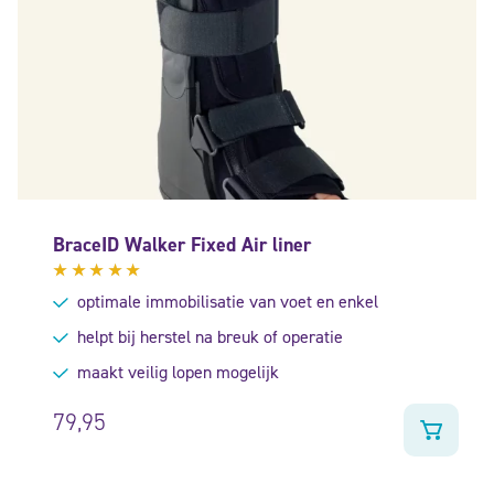
BraceID Walker Fixed Air liner
Gewaardeerd
optimale immobilisatie van voet en enkel
5.00
uit
5
helpt bij herstel na breuk of operatie
maakt veilig lopen mogelijk
79,95