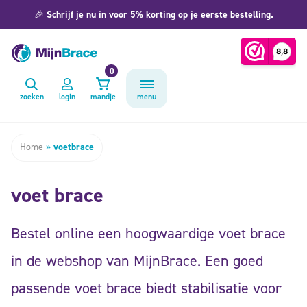
🎉
Schrijf je nu in voor 5% korting op je eerste bestelling.
0
zoeken
login
mandje
menu
Home
»
voetbrace
voet brace
Bestel online een hoogwaardige voet brace
in de webshop van MijnBrace. Een goed
passende voet brace biedt stabilisatie voor