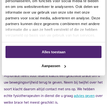
personaliseren, om functies voor social media te bieden
en om ons websiteverkeer te analyseren. Ook delen we
informatie over uw gebruik van onze site met onze
partners voor social media, adverteren en analyse. Deze
welke voordelen heeft een voet brace?
partners kunnen deze gegevens combineren met andere
informatie die u aan ze heeft verstrekt of die ze hebben
Een voet brace verlicht de pijn in spieren en gewrichten. De
verzameld op basis van uw gebruik van hun services.
brace dient uiteraard wel bij de vastgestelde klacht passen. Is
er bijvoorbeeld sprake van kraakbeenschade of slijtage, dan
Alles toestaan
moet u een andere brace kiezen als er bijvoorbeeld reuma of
jicht in de grote teen is vastgesteld.
Aanpassen
MijnBrace heeft voor iedere klacht een geschikte brace om u
uw bewegingsvrijheid terug te geven. Neem bij twijfel over het
soort klacht daarom altijd contact met ons op. We hebben
echte fysiotherapeuten in dienst die u graag
advies geven
over
welke brace het meest geschikt is.