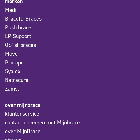
merken
Medi
BraceID Braces
Push brace
LP Support
OS1st braces
Move
Protape
Syalox
Natracure
Zamst
over mijnbrace
klantenservice
contact opnemen met Mijnbrace
over MijnBrace
nieuws