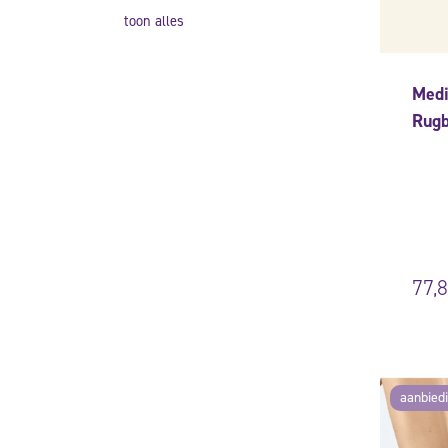
toon alles
Medi
Rugb
77,
aanbied