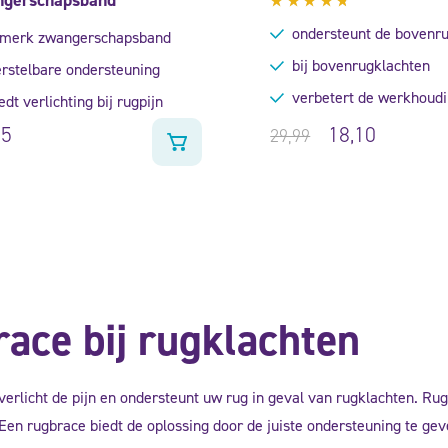
Gewaardeerd
ondersteunt de bovenr
merk zwangerschapsband
4.50
uit 5
bij bovenrugklachten
rstelbare ondersteuning
verbetert de werkhoud
edt verlichting bij rugpijn
95
18,10
29,99
race bij rugklachten
erlicht de pijn en ondersteunt uw rug in geval van rugklachten. Rug
en rugbrace biedt de oplossing door de juiste ondersteuning te gev