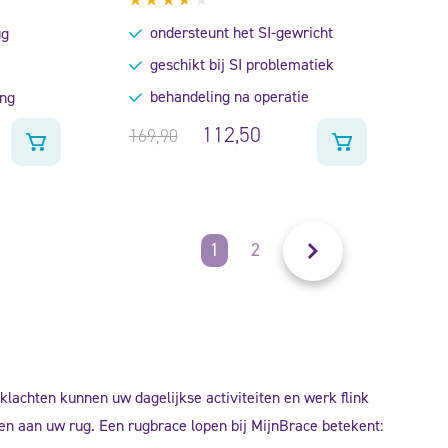
Gewaardeerd
ondersteunt het SI-gewricht
ug
3.50
uit 5
geschikt bij SI problematiek
behandeling na operatie
ing
112,50
169,90
1
2
klachten kunnen uw dagelijkse activiteiten en werk flink
en aan uw rug. Een rugbrace lopen bij MijnBrace betekent: