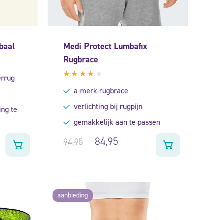
baal
Medi Protect Lumbafix
Rugbrace
errug
Gewaardeerd
a-merk rugbrace
4.00
uit 5
verlichting bij rugpijn
ing te
gemakkelijk aan te passen
84,95
94,95
aanbieding