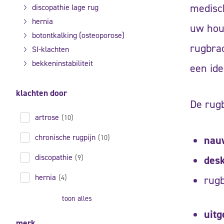
medisch
discopathie lage rug
hernia
uw houd
botontkalking (osteoporose)
rugbrac
SI-klachten
bekkeninstabiliteit
een ide
klachten door
De rug
artrose
(10)
chronische rugpijn
(10)
nau
discopathie
(9)
des
hernia
(4)
rug
toon alles
uitg
merk