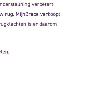
ondersteuning verbetert
uw rug. MijnBrace verkoopt
rugklachten is er daarom
len: