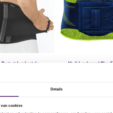
 Protect Lumbostyle
Medi Lumbamed Plus E
race
Rugbrace
Gewaardeerd
ronische rugpijn
5.00
uit
lage rugklachten
Details
5
mbale slijtage
geschikt bij SI problem
ogwaardige kwaliteit
discopathie
 van cookies