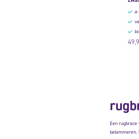
a-
ve
bi
49,
rugb
Een rugbrace v
belemmeren. E