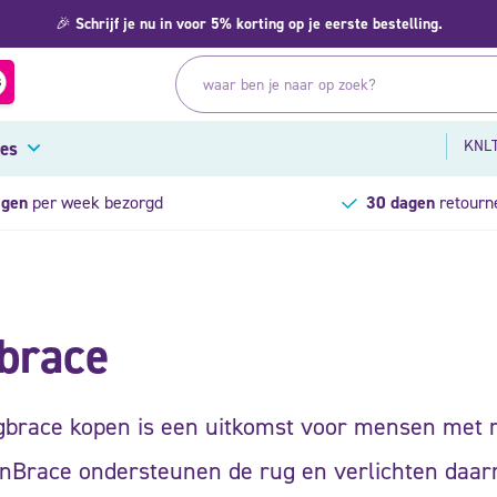
🎉
Schrijf je nu in voor 5% korting op je eerste bestelling.
KNLT
res
agen
per week bezorgd
30 dagen
retourn
brace
gbrace kopen is een uitkomst voor mensen met 
nBrace ondersteunen de rug en verlichten daarm