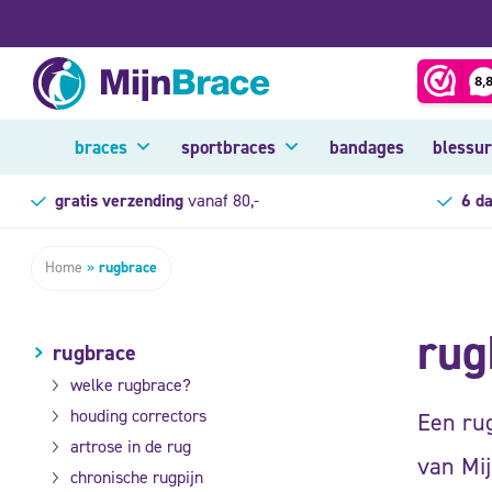
braces
sportbraces
bandages
blessu
gratis verzending
vanaf 80,-
6 d
Home
»
rugbrace
rug
rugbrace
welke rugbrace?
houding correctors
Een ru
artrose in de rug
van Mij
chronische rugpijn