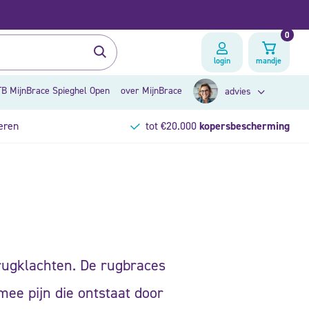
0
login
mandje
B MijnBrace Spieghel Open
over MijnBrace
advies
eren
tot €20.000
kopersbescherming
zoek op klacht
brace advies
rugklachten. De rugbraces
ee pijn die ontstaat door