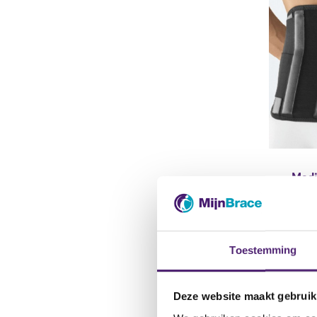
Medi
Rugb
ch
Toestemming
lu
ho
Deze website maakt gebruik