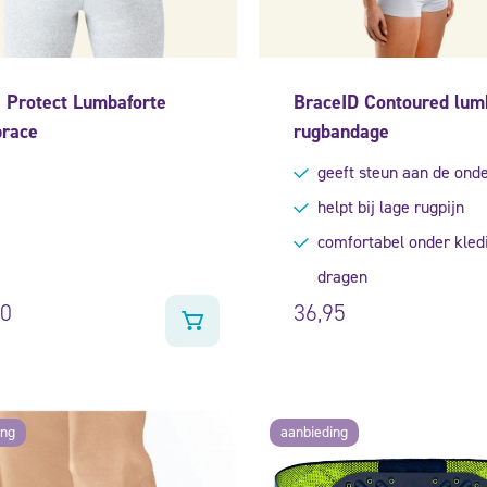
 Protect Lumbaforte
BraceID Contoured lum
race
rugbandage
geeft steun aan de ond
helpt bij lage rugpijn
comfortabel onder kled
dragen
80
36,95
ing
aanbieding