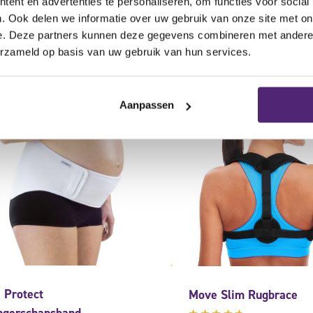
ent en advertenties te personaliseren, om functies voor social
112,50
69,95
168,90
5
. Ook delen we informatie over uw gebruik van onze site met on
e. Deze partners kunnen deze gegevens combineren met andere i
erzameld op basis van uw gebruik van hun services.
aanbieding
Aanpassen
 Protect
Move Slim Rugbrace
gerschapsband