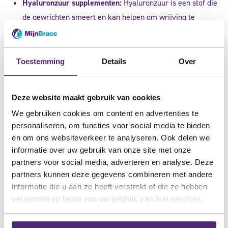
Hyaluronzuur supplementen:
Hyaluronzuur is een stof die
de gewrichten smeert en kan helpen om wrijving te
verminderen. Hoewel hyaluronzuur meestal wordt
geassocieerd met gewrichtsproblemen, kan het ook
verlichting bieden bij het Carpaal Tunnel Syndroom door
Toestemming
Details
Over
de gewrichten soepeler te maken.
Injecties:
In sommige gevallen kan een arts overwegen
Deze website maakt gebruik van cookies
om corticosteroïde-injecties toe te dienen om ontsteking
We gebruiken cookies om content en advertenties te
te verminderen en pijn te verlichten. Deze injecties
personaliseren, om functies voor social media te bieden
kunnen tijdelijke verlichting bieden voor patiënten met
en om ons websiteverkeer te analyseren. Ook delen we
ernstige symptomen.
informatie over uw gebruik van onze site met onze
partners voor social media, adverteren en analyse. Deze
partners kunnen deze gegevens combineren met andere
informatie die u aan ze heeft verstrekt of die ze hebben
verzameld op basis van uw gebruik van hun services.
Het is van groot belang om vroegtijdig medische hulp te
zoeken bij vermoedens van het Carpaal Tunnel Syndroom,