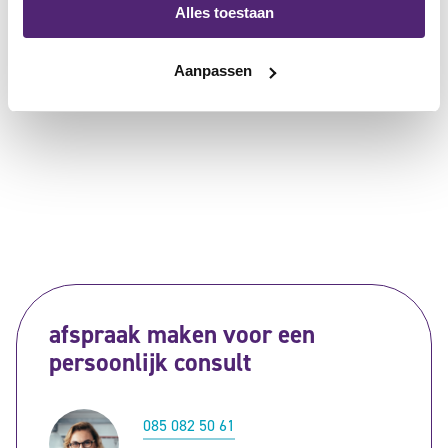
omdat onbehandelde symptomen tot ernstige complicaties
Alles toestaan
kunnen leiden. Samenwerken met een zorgverlener om de
juiste behandeling te bepalen, is essentieel om de
Aanpassen
levenskwaliteit te verbeteren en de symptomen te beheersen.
afspraak maken voor een
persoonlijk consult
085 082 50 61