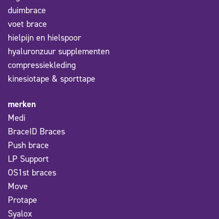
duimbrace
voet brace
hielpijn en hielspoor
hyaluronzuur supplementen
compressiekleding
kinesiotape & sporttape
merken
Medi
BraceID Braces
Push brace
LP Support
OS1st braces
Move
Protape
Syalox