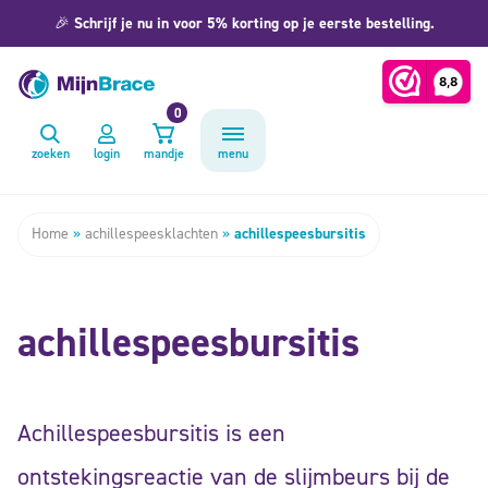
🎉
Schrijf je nu in voor 5% korting op je eerste bestelling.
0
zoeken
login
mandje
menu
Home
»
achillespeesklachten
»
achillespeesbursitis
achillespeesbursitis
Achillespeesbursitis is een
ontstekingsreactie van de slijmbeurs bij de