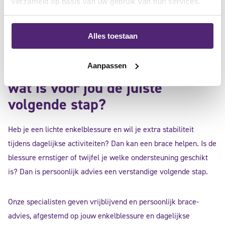
verzameld op basis van uw gebruik van hun services.
de normale stand. Na medische behandeling is ondersteuning
belangrijk om stabiliteit te geven tijdens het herstel.
Alles toestaan
Aanpassen
wat is voor jou de juiste
volgende stap?
Heb je een lichte enkelblessure en wil je extra stabiliteit
tijdens dagelijkse activiteiten? Dan kan een brace helpen. Is de
blessure ernstiger of twijfel je welke ondersteuning geschikt
is? Dan is persoonlijk advies een verstandige volgende stap.
Onze specialisten geven vrijblijvend en persoonlijk brace-
advies, afgestemd op jouw enkelblessure en dagelijkse