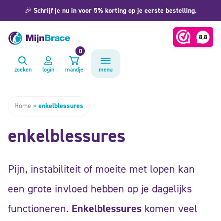
🎉
Schrijf je nu in voor 5% korting op je eerste bestelling.
0
zoeken
login
mandje
menu
Home
»
enkelblessures
enkelblessures
Pijn, instabiliteit of moeite met lopen kan
een grote invloed hebben op je dagelijks
functioneren.
Enkelblessures
komen veel