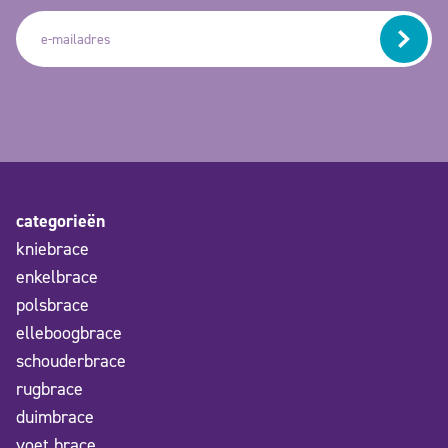
categorieën
kniebrace
enkelbrace
polsbrace
elleboogbrace
schouderbrace
rugbrace
duimbrace
voet brace