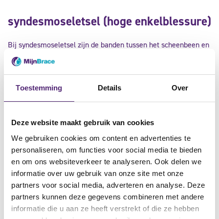
syndesmoseletsel (hoge enkelblessure)
Bij syndesmoseletsel zijn de banden tussen het scheenbeen en
kuitbeen beschadigd. Dit type blessure kan langdurige
instabiliteit veroorzaken en vraagt vaak om gerichte
ondersteuning.
Toestemming
Details
Over
contusie (kneuzing) van de enkel
Deze website maakt gebruik van cookies
Een enkelkneuzing ontstaat door een directe stoot of val. Dit
We gebruiken cookies om content en advertenties te
personaliseren, om functies voor social media te bieden
kan zorgen voor pijn en zwelling. Ondersteuning kan helpen
en om ons websiteverkeer te analyseren. Ook delen we
om de enkel te beschermen tijdens het herstel.
informatie over uw gebruik van onze site met onze
partners voor social media, adverteren en analyse. Deze
enkelontwrichting (luxatie)
partners kunnen deze gegevens combineren met andere
informatie die u aan ze heeft verstrekt of die ze hebben
Bij een enkelontwrichting staat het enkelgewricht tijdelijk uit