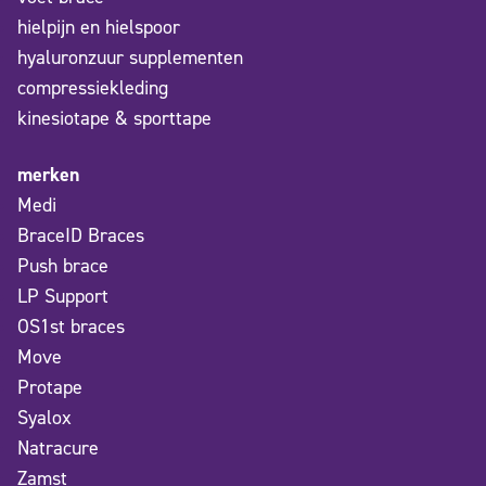
hielpijn en hielspoor
hyaluronzuur supplementen
compressiekleding
kinesiotape & sporttape
merken
Medi
BraceID Braces
Push brace
LP Support
OS1st braces
Move
Protape
Syalox
Natracure
Zamst