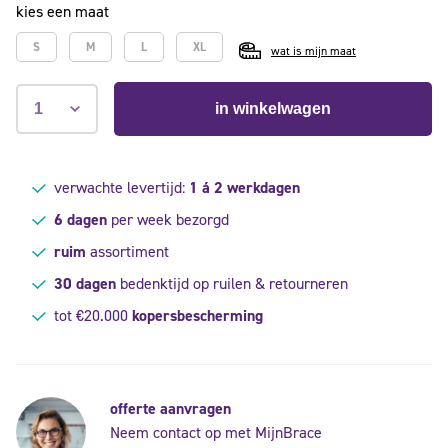
kies een maat
S
M
L
XL
wat is mijn maat
in winkelwagen
verwachte levertijd:
1 á 2 werkdagen
6 dagen
per week bezorgd
ruim
assortiment
30 dagen
bedenktijd op ruilen & retourneren
tot €20.000
kopersbescherming
offerte aanvragen
Neem contact op met MijnBrace