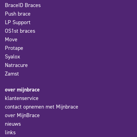
BraceID Braces
Push brace
LP Support
OS1st braces
Move
Protape
Syalox
Natracure
Zamst
over mijnbrace
klantenservice
contact opnemen met Mijnbrace
over MijnBrace
nieuws
links