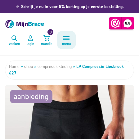
🎉
Schrijf je nu in voor 5% korting op je eerste bestelling.
0
zoeken
login
mandje
menu
Home
»
shop
»
compressiekleding
»
LP Compressie Liesbroek
627
aanbieding