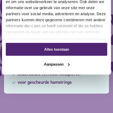
en om ons websiteverkeer te analyseren. Ook delen we
informatie over uw gebruik van onze site met onze
partners voor social media, adverteren en analyse. Deze
partners kunnen deze gegevens combineren met andere
informatie die u aan ze heeft verstrekt of die ze hebben
LP Compressie Dijbeen Support 952
verzameld op basis van uw gebruik van hun services.
Gewaardeerd
21,95
25,70
4.17
uit 5
Alles toestaan
Aanpassen
voor geblesseerde dijbenen
ondersteunt verrekte liesspieren
voor gescheurde hamstrings