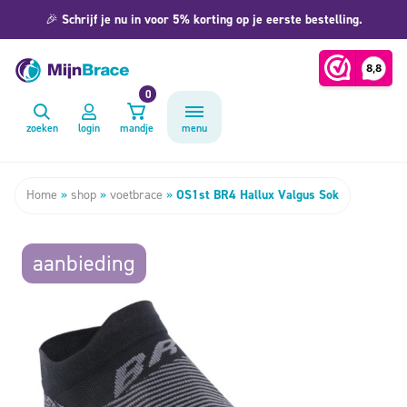
🎉
Schrijf je nu in voor 5% korting op je eerste bestelling.
0
zoeken
login
mandje
menu
Home
»
shop
»
voetbrace
»
OS1st BR4 Hallux Valgus Sok
aanbieding