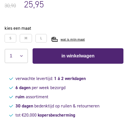
5
25,95
gebaseerd
30,90
op
klant
waardering
kies een maat
S
M
L
wat is mijn maat
in winkelwagen
verwachte levertijd:
1 á 2 werkdagen
6 dagen
per week bezorgd
ruim
assortiment
30 dagen
bedenktijd op ruilen & retourneren
tot €20.000
kopersbescherming