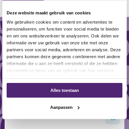
aanbieding
Deze website maakt gebruik van cookies
We gebruiken cookies om content en advertenties te
personaliseren, om functies voor social media te bieden
en om ons websiteverkeer te analyseren. Ook delen we
informatie over uw gebruik van onze site met onze
partners voor social media, adverteren en analyse. Deze
partners kunnen deze gegevens combineren met andere
informatie die u aan ze heeft verstrekt of die ze hebben
verzameld op basis van uw gebruik van hun services.
Alles toestaan
OS1st HV3 Hallux Valgus brace
Aanpassen
Gewaardeerd
14,95
25,70
5.00
uit
5