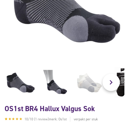
OS1st BR4 Hallux Valgus Sok
10/10 (1 review)
merk: Os1st
verpakt per stuk
Gewaardeerd
1
5.00
op