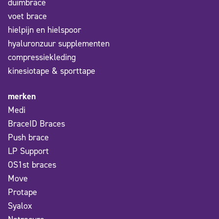
duimbrace
voet brace
hielpijn en hielspoor
hyaluronzuur supplementen
compressiekleding
kinesiotape & sporttape
merken
Medi
BraceID Braces
Push brace
LP Support
OS1st braces
Move
Protape
Syalox