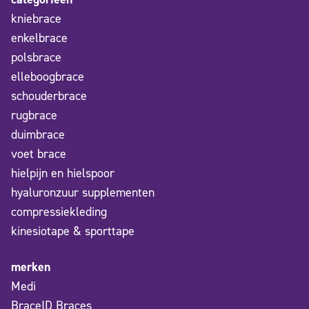
kniebrace
enkelbrace
polsbrace
elleboogbrace
schouderbrace
rugbrace
duimbrace
voet brace
hielpijn en hielspoor
hyaluronzuur supplementen
compressiekleding
kinesiotape & sporttape
merken
Medi
BraceID Braces