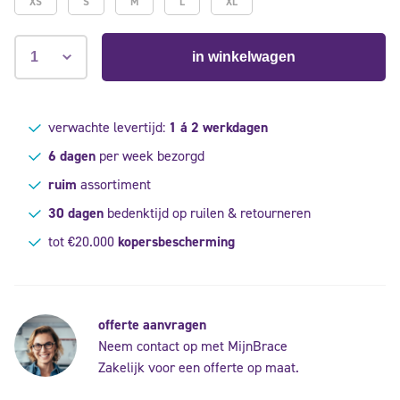
XS
S
M
L
XL
in winkelwagen
verwachte levertijd:
1 á 2 werkdagen
6 dagen
per week bezorgd
ruim
assortiment
30 dagen
bedenktijd op ruilen & retourneren
tot €20.000
kopersbescherming
offerte aanvragen
Neem contact op met MijnBrace
Zakelijk voor een offerte op maat.