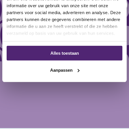
informatie over uw gebruik van onze site met onze
BraceID Walker Fixed Air liner
partners voor social media, adverteren en analyse. Deze
partners kunnen deze gegevens combineren met andere
Gewaardeerd
79,95
5.00
uit
informatie die u aan ze heeft verstrekt of die ze hebben
5
verzameld op basis van uw gebruik van hun services.
optimale immobilisatie van voet en enkel
Alles toestaan
helpt bij herstel na breuk of operatie
maakt veilig lopen mogelijk
Aanpassen