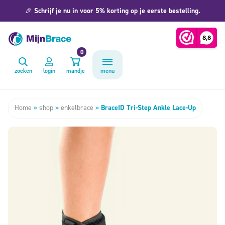
🎉
Schrijf je nu in voor 5% korting op je eerste bestelling.
0
zoeken
login
mandje
menu
Home
»
shop
»
enkelbrace
»
BraceID Tri-Step Ankle Lace-Up