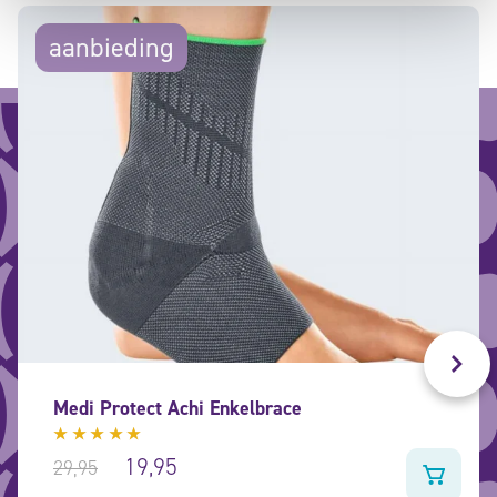
aanbieding
Medi Protect Achi Enkelbrace
Gewaardeerd
19,95
29,95
5.00
uit
5