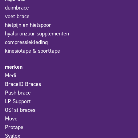
duimbrace
voet brace
hielpijn en hielspoor
hyaluronzuur supplementen
compressiekleding
kinesiotape & sporttape
merken
Medi
BraceID Braces
Push brace
LP Support
OS1st braces
Move
Protape
Syalox