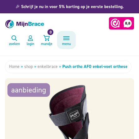
🎉
Schrijf je nu in voor 5% korting op je eerste bestelling.
0
zoeken
login
mandje
menu
Home
»
shop
»
enkelbrace
»
Push ortho AFO enkel-voet orthese
aanbieding