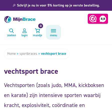
🎉
Schrijf je nu in voor 5% korting op je eerste bestelling.
0
zoeken
login
mandje
menu
Home
»
sportbraces
»
vechtsport brace
vechtsport brace
Vechtsporten (zoals judo, MMA, kickboksen
en karate) zijn intensieve sporten waarbij
kracht, explosiviteit, coördinatie en