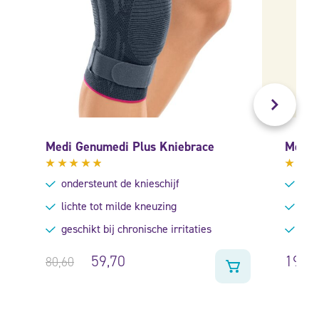
Medi Genumedi Plus Kniebrace
Medi 
Gewaardeerd
Gewa
ondersteunt de knieschijf
Voor
4.67
uit
4.40
5
uit 5
lichte tot milde kneuzing
Mild
geschikt bij chronische irritaties
Gesc
59,70
199,
80,60