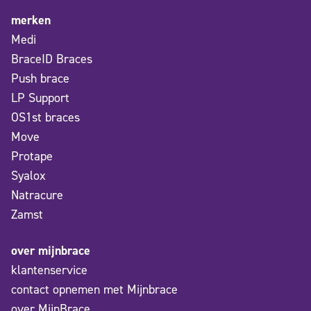
merken
Medi
BraceID Braces
Push brace
LP Support
OS1st braces
Move
Protape
Syalox
Natracure
Zamst
over mijnbrace
klantenservice
contact opnemen met Mijnbrace
over MijnBrace