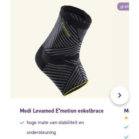
gratis ver
Medi Levamed E⁺motion enkelbrace
Medi 
hoge mate van stabiliteit en
Gewa
stev
5.00
ondersteuning
5
gesc