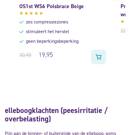
OS1st WS6 Polsbrace Beige
Promed
wrist
Gewaardeerd
zes compressiezones
5.00
uit
Gewa
5
22,95
stimuleert het herstel
5.00
5
geen beperkingsbeperking
19,95
30,90
elleboogklachten (peesirritatie /
overbelasting)
Pijn aan de binnen- of buitenzijde van de elleboog, soms