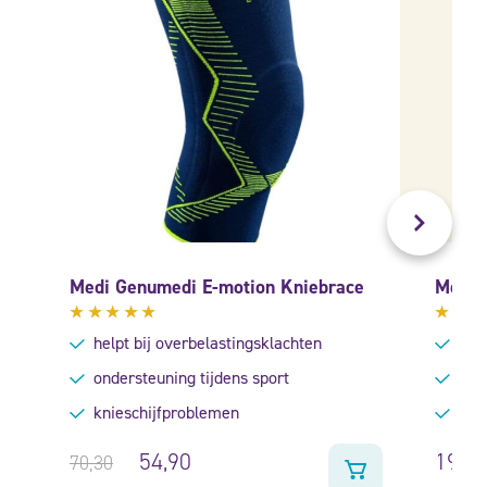
Medi Genumedi E-motion Kniebrace
Medi 
Gewaardeerd
Gewa
helpt bij overbelastingsklachten
Voor
5.00
uit
4.40
5
uit 5
ondersteuning tijdens sport
Mild
knieschijfproblemen
Gesc
54,90
199,
70,30