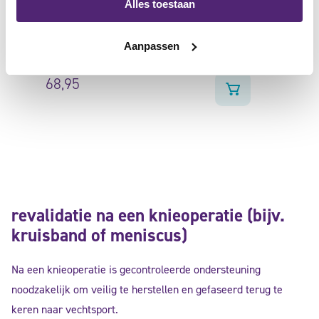
Alles toestaan
hoog draagcomfort dankzij ademend
materiaal
25,00
Aanpassen
geschikt voor sportactiviteiten
68,95
revalidatie na een knieoperatie (bijv.
kruisband of meniscus)
Na een knieoperatie is gecontroleerde ondersteuning
noodzakelijk om veilig te herstellen en gefaseerd terug te
keren naar vechtsport.