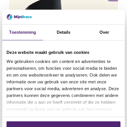
Toestemming
Details
Over
Deze website maakt gebruik van cookies
We gebruiken cookies om content en advertenties te
personaliseren, om functies voor social media te bieden
en om ons websiteverkeer te analyseren. Ook delen we
informatie over uw gebruik van onze site met onze
partners voor social media, adverteren en analyse. Deze
Medi Epicomed E⁺motion
Medi 
partners kunnen deze gegevens combineren met andere
elleboogbrace
informatie die u aan ze heeft verstrekt of die ze hebben
Gewa
bevo
verzameld op basis van uw gebruik van hun services.
4.57
gerichte verlichting bij epicondylitis
5
stim
(tennis- of golferselleboog)
bij 