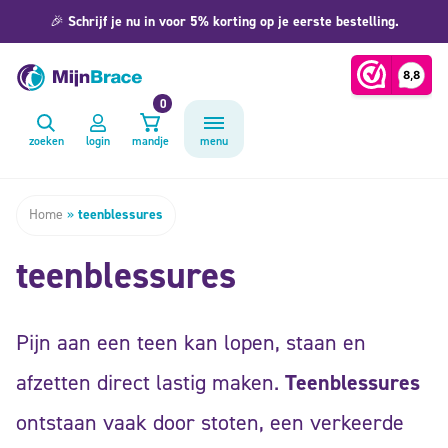
🎉
Schrijf je nu in voor 5% korting op je eerste bestelling.
0
zoeken
login
mandje
menu
Home
»
teenblessures
teenblessures
Pijn aan een teen kan lopen, staan en
afzetten direct lastig maken.
Teenblessures
ontstaan vaak door stoten, een verkeerde