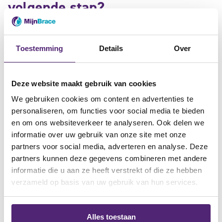
volgende stap?
Heb je een lichte teenblessure en wil je extra ondersteuning
tijdens lopen? Dan kan een teenbrace of beschermend
Toestemming
Details
Over
hulpmiddel helpen. Is de blessure ernstiger of twijfel je welke
ondersteuning geschikt is? Dan is persoonlijk advies een
Deze website maakt gebruik van cookies
verstandige volgende stap.
We gebruiken cookies om content en advertenties te
personaliseren, om functies voor social media te bieden
Onze specialisten geven vrijblijvend en persoonlijk brace-
en om ons websiteverkeer te analyseren. Ook delen we
advies, afgestemd op jouw teenblessure en dagelijkse
informatie over uw gebruik van onze site met onze
belasting.
partners voor social media, adverteren en analyse. Deze
partners kunnen deze gegevens combineren met andere
informatie die u aan ze heeft verstrekt of die ze hebben
verzameld op basis van uw gebruik van hun services.
persoonlijk brace-advies nodig?
Alles toestaan