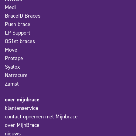
Medi
BraceID Braces
Push brace
LP Support
OS1st braces
Move
Protape
Syalox
Natracure
Zamst
over mijnbrace
klantenservice
contact opnemen met Mijnbrace
over MijnBrace
nieuws