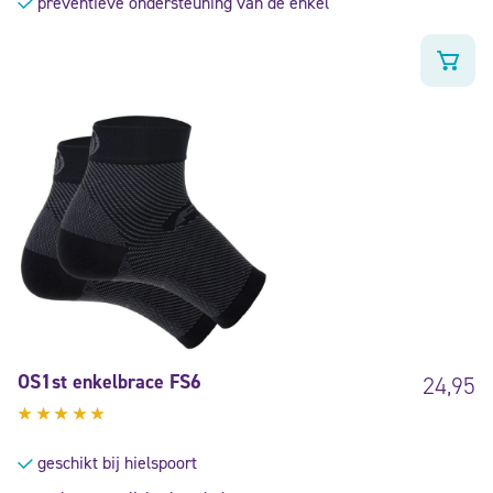
preventieve ondersteuning van de enkel
OS1st enkelbrace FS6
24,95
Gewaardeerd
4.83
uit
geschikt bij hielspoort
5