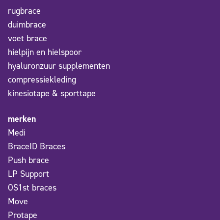
rugbrace
duimbrace
voet brace
hielpijn en hielspoor
hyaluronzuur supplementen
compressiekleding
kinesiotape & sporttape
merken
Medi
BraceID Braces
Push brace
LP Support
OS1st braces
Move
Protape