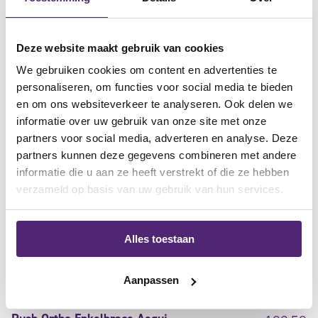
Gewaardeerd
5.00
uit
geschikt voor de jonge sporters
5
Deze website maakt gebruik van cookies
geschikt na zwaar enkelletsel
We gebruiken cookies om content en advertenties te
te gebruiken bij chronische enkelinstabiliteit
personaliseren, om functies voor social media te bieden
en om ons websiteverkeer te analyseren. Ook delen we
informatie over uw gebruik van onze site met onze
partners voor social media, adverteren en analyse. Deze
partners kunnen deze gegevens combineren met andere
informatie die u aan ze heeft verstrekt of die ze hebben
verzameld op basis van uw gebruik van hun services.
Alles toestaan
Aanpassen