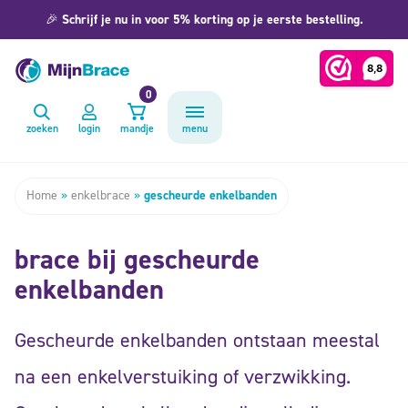
🎉
Schrijf je nu in voor 5% korting op je eerste bestelling.
0
zoeken
login
mandje
menu
Home
»
enkelbrace
»
gescheurde enkelbanden
brace bij gescheurde
enkelbanden
Gescheurde enkelbanden ontstaan meestal
na een enkelverstuiking of verzwikking.