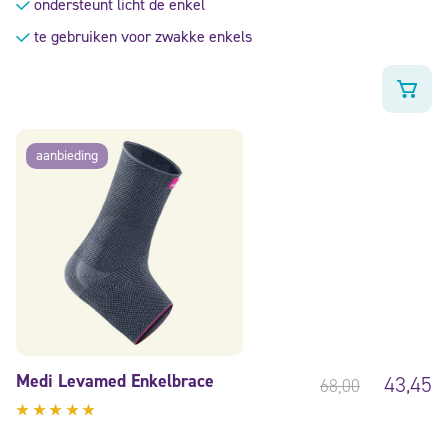
ondersteunt licht de enkel
te gebruiken voor zwakke enkels
aanbieding
Medi Levamed Enkelbrace
43,45
68,00
Gewaardeerd
5.00
uit