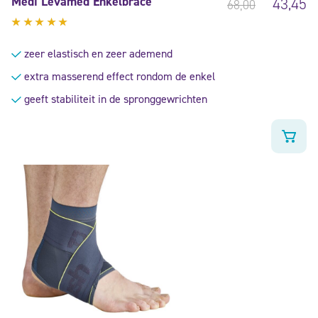
Medi Levamed Enkelbrace
43,45
68,00
Gewaardeerd
5.00
uit
zeer elastisch en zeer ademend
5
extra masserend effect rondom de enkel
geeft stabiliteit in de spronggewrichten