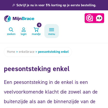
🎉
Schrijf je nu in voor 5% korting op je eerste bestelling.
0
zoeken
login
mandje
menu
Home
»
enkelbrace
»
peesontsteking enkel
peesontsteking enkel
Een peesontsteking in de enkel is een
veelvoorkomende klacht die zowel aan de
buitenzijde als aan de binnenzijde van de