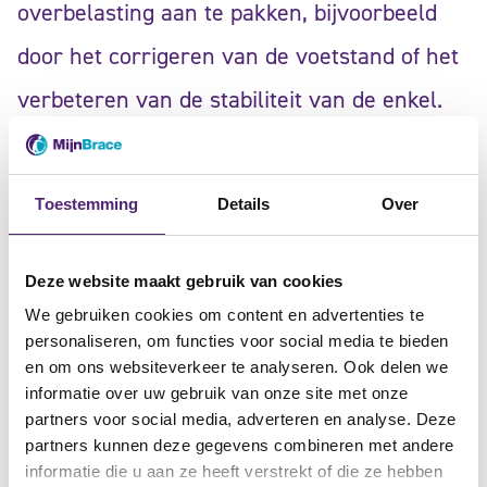
overbelasting aan te pakken, bijvoorbeeld
door het corrigeren van de voetstand of het
verbeteren van de stabiliteit van de enkel.
Een enkelbrace speelt een cruciale rol in het
Toestemming
Details
Over
herstelproces. De brace biedt de nodige
ondersteuning aan de enkel en helpt bij het
Deze website maakt gebruik van cookies
voorkomen van verdere overbelasting.
We gebruiken cookies om content en advertenties te
personaliseren, om functies voor social media te bieden
Hierdoor wordt de pees ontlast, wat het
en om ons websiteverkeer te analyseren. Ook delen we
herstel versnelt en de kans op herhaling
informatie over uw gebruik van onze site met onze
partners voor social media, adverteren en analyse. Deze
van de blessure vermindert.
partners kunnen deze gegevens combineren met andere
informatie die u aan ze heeft verstrekt of die ze hebben