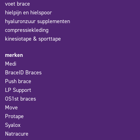
voet brace
hielpijn en hielspoor
hyaluronzuur supplementen
compressiekleding
kinesiotape & sporttape
merken
Medi
BraceID Braces
Push brace
LP Support
OS1st braces
Move
Protape
Syalox
Natracure