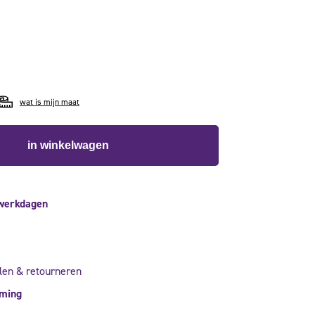
wat is mijn maat
in winkelwagen
 werkdagen
len & retourneren
rming