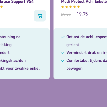
lbrace Support 954
Medi Protect Achi Enkel
deerd
Gewaardeerd
19,95
29,95
t
5.00
uit
5
steuning na
Ontlast de achillespee
ikking
gericht
ndert
Vermindert druk en irr
ekingsklachten
Comfortabel tijdens da
ikt voor zwakke enkel
bewegen