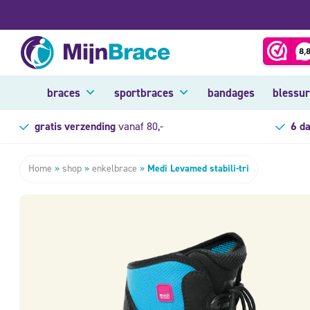
braces
sportbraces
bandages
blessu
gratis verzending
vanaf 80,-
6 d
Home
»
shop
»
enkelbrace
»
Medi Levamed stabili-tri