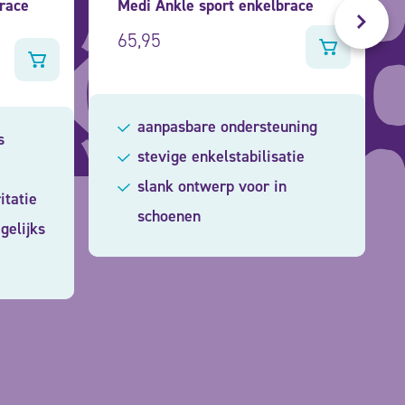
brace
Medi Ankle sport enkelbrace
65,95
aanpasbare ondersteuning
s
stevige enkelstabilisatie
slank ontwerp voor in
itatie
schoenen
gelijks