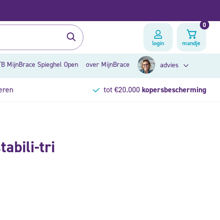
0
login
mandje
B MijnBrace Spieghel Open
over MijnBrace
advies
eren
tot €20.000
kopersbescherming
zoek op klacht
abili-tri
brace advies