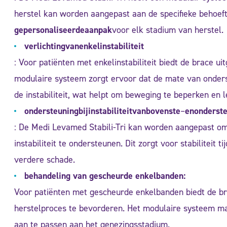
herstel kan worden aangepast aan de specifieke behoeft
gepersonaliseerde
aanpak
voor elk stadium van herstel.
verlichting
van
enkelinstabiliteit
: Voor patiënten met enkelinstabiliteit biedt de brace ui
modulaire systeem zorgt ervoor dat de mate van onder
de instabiliteit, wat helpt om beweging te beperken en 
ondersteuning
bij
instabiliteit
van
bovenste
–
en
onderst
: De Medi Levamed Stabili-Tri kan worden aangepast o
instabiliteit te ondersteunen. Dit zorgt voor stabiliteit
verdere schade.
behandeling van gescheurde enkelbanden:
Voor patiënten met gescheurde enkelbanden biedt de b
herstelproces te bevorderen. Het modulaire systeem m
aan te passen aan het genezingsstadium.