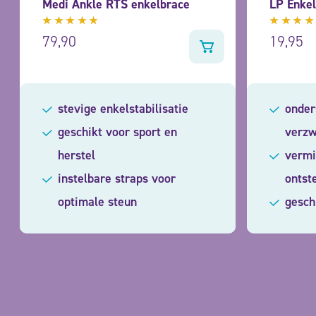
Medi Ankle RTS enkelbrace
LP Enke
Gewaardeerd
Gewaar
79,90
19,95
5.00
uit
4.57
ui
5
5
stevige enkelstabilisatie
onder
geschikt voor sport en
verzw
herstel
vermi
instelbare straps voor
ontst
optimale steun
gesch