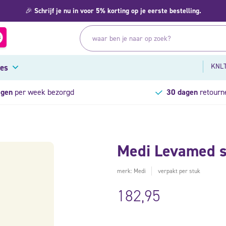
🎉
Schrijf je nu in voor 5% korting op je eerste bestelling.
KNLT
res
agen
per week bezorgd
30 dagen
retourn
Medi Levamed st
merk: Medi
verpakt per stuk
182,95