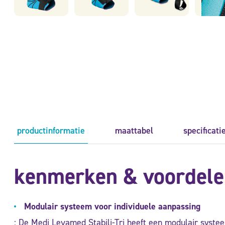
productinformatie
maattabel
specificati
kenmerken & voordele
Modulair systeem voor individuele aanpassing
: De Medi Levamed Stabili-Tri heeft een modulair syst