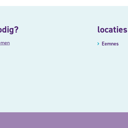
odig?
locaties
emen
Eemnes