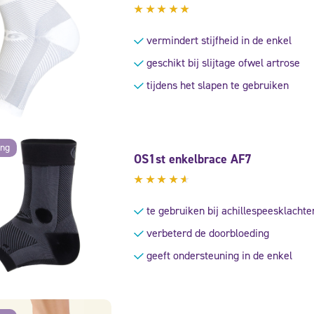
Gewaardeerd
5.00
uit
vermindert stijfheid in de enkel
5
geschikt bij slijtage ofwel artrose
tijdens het slapen te gebruiken
ing
OS1st enkelbrace AF7
Gewaardeerd
4.38
te gebruiken bij achillespeesklachte
uit 5
verbeterd de doorbloeding
geeft ondersteuning in de enkel