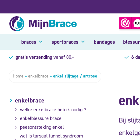
braces
sportbraces
bandages
blessu
gratis verzending
vanaf 80,-
6 d
Home
»
enkelbrace
»
enkel slijtage / artrose
enk
enkelbrace
welke enkelbrace heb ik nodig ?
enkelblessure brace
Bij sli
peesontsteking enkel
enkelge
wat is tarsaal tunnel syndroom