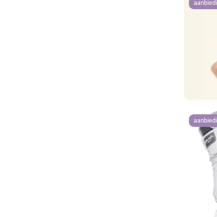
aanbied
aanbied