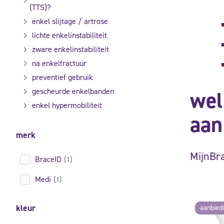
(TTS)?
enkel slijtage / artrose
lichte enkelinstabiliteit
zware enkelinstabiliteit
na enkelfractuur
preventief gebruik
gescheurde enkelbanden
wel
enkel hypermobiliteit
aan
merk
MijnBra
BraceID
(1)
Medi
(1)
kleur
aanbied