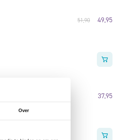
49,95
51,90
37,95
Over
en