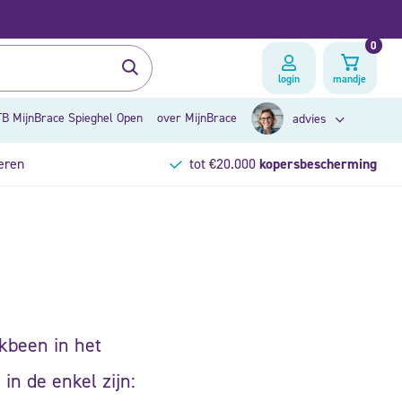
0
login
mandje
B MijnBrace Spieghel Open
over MijnBrace
advies
eren
tot €20.000
kopersbescherming
zoek op klacht
brace advies
akbeen in het
in de enkel zijn: