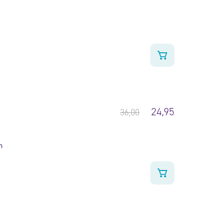
24,95
36,00
n