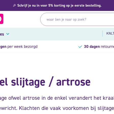
🎉
Schrijf je nu in voor 5% korting op je eerste bestelling.
KNLT
res
agen
per week bezorgd
30 dagen
retourn
el slijtage / artrose
jtage ofwel artrose in de enkel verandert het kra
wricht. Klachten die vaak voorkomen bij slijtage 