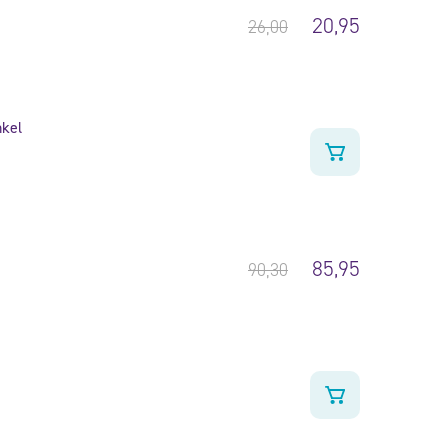
20,95
26,00
nkel
85,95
90,30