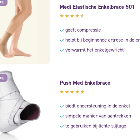
ing
Medi Elastische Enkelbrace 501
Gewaardeerd
4.33
geeft compressie
uit 5
helpt bij beginnende artrose in de e
verwarmt het enkelgewricht
ing
Push Med Enkelbrace
Gewaardeerd
5.00
uit
biedt ondersteuning in de enkel
5
simpele manier van aantrekken
te gebruiken bij lichte slijtage