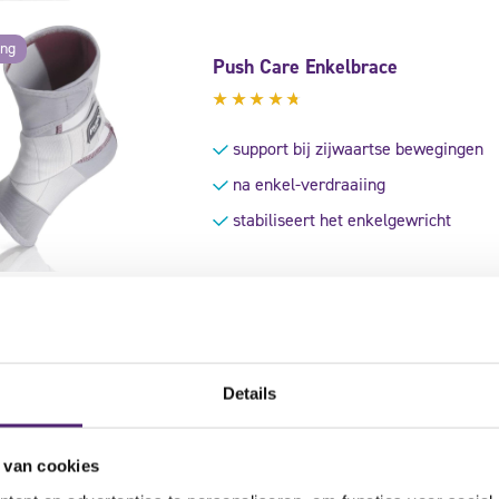
ing
Push Care Enkelbrace
Gewaardeerd
4.50
support bij zijwaartse bewegingen
uit 5
na enkel-verdraaiing
stabiliseert het enkelgewricht
Push Sports Enkelbrace 8
Gewaardeerd
Details
5.00
uit
zeer geschikt voor tijdens het sport
5
zeer hoge ondersteuning
 van cookies
verstevigt het enkelgewricht