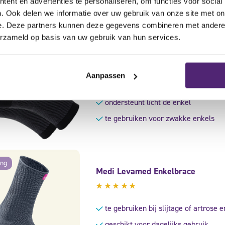
ent en advertenties te personaliseren, om functies voor social
. Ook delen we informatie over uw gebruik van onze site met on
e. Deze partners kunnen deze gegevens combineren met andere i
erzameld op basis van uw gebruik van hun services.
OS1st enkelbrace FS6
Gewaardeerd
Aanpassen
4.83
uit
geschikt bij hielspoor
5
ondersteunt licht de enkel
te gebruiken voor zwakke enkels
ing
Medi Levamed Enkelbrace
Gewaardeerd
5.00
uit
te gebruiken bij slijtage of artrose e
5
geschikt voor dagelijks gebruik