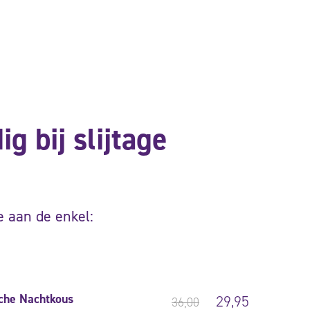
g bij slijtage
e aan de enkel:
che Nachtkous
29,95
36,00