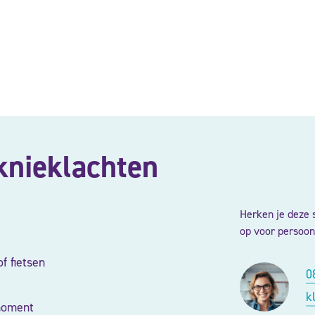
nieklachten
Herken je deze
op voor persoonl
f fietsen
0
k
 moment