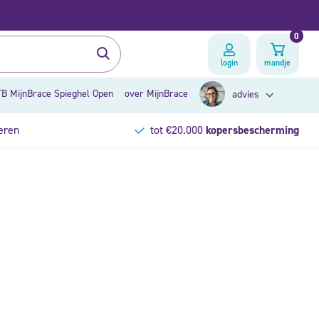
0
login
mandje
B MijnBrace Spieghel Open
over MijnBrace
advies
eren
tot €20.000
kopersbescherming
zoek op klacht
brace advies