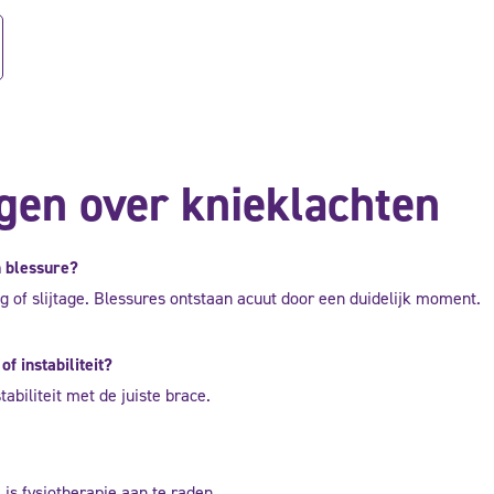
gen over knieklachten
 blessure?
g of slijtage. Blessures ontstaan acuut door een duidelijk moment.
f instabiliteit?
biliteit met de juiste brace.
is fysiotherapie aan te raden.