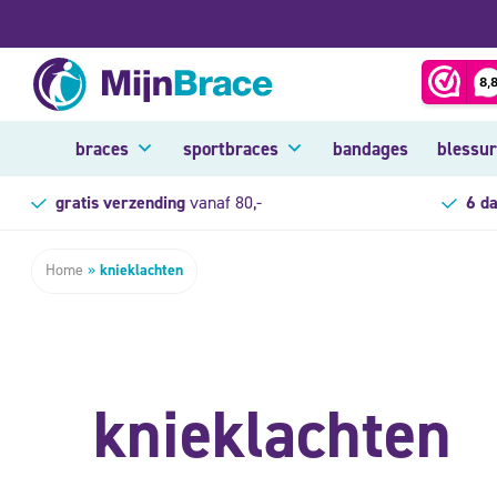
braces
sportbraces
bandages
blessu
gratis verzending
vanaf 80,-
6 d
Home
»
knieklachten
knieklachten