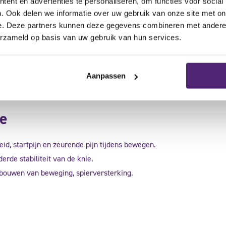
ent en advertenties te personaliseren, om functies voor social
. Ook delen we informatie over uw gebruik van onze site met on
e. Deze partners kunnen deze gegevens combineren met andere i
ibiaal bandsyndroom)
erzameld op basis van uw gebruik van hun services.
oopt of fietst kan last krijgen van deze typische stekende pijn aan de
e buitenzijde van het bovenbeen.
Aanpassen
 mobiliteitsoefeningen, brace ter drukverdeling.
ge
heid, startpijn en zeurende pijn tijdens bewegen.
rde stabiliteit van de knie.
pbouwen van beweging, spierversterking.