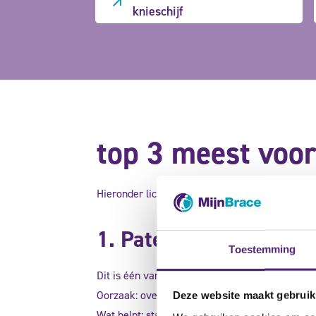
knieschijf
top 3 meest voo
Hieronder lichten we de knieklachten toe die w
1. Patellofemorale klac
Toestemming
Dit is één van de meest voorkomende pijnklacht
Oorzaak: overbelasting, zwakke bovenbeenspieren
Deze website maakt gebruik
Wat helpt: stabiliserende kniebrace, spiervers