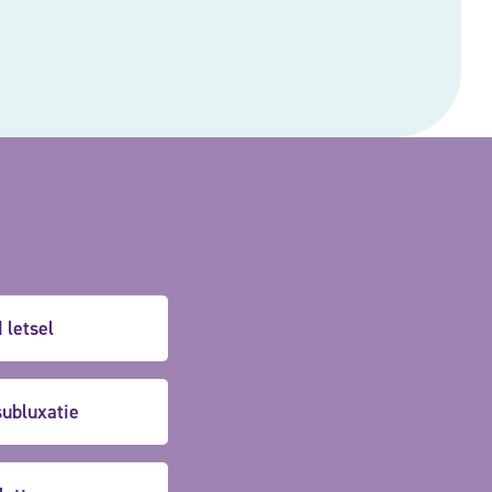
 letsel
subluxatie