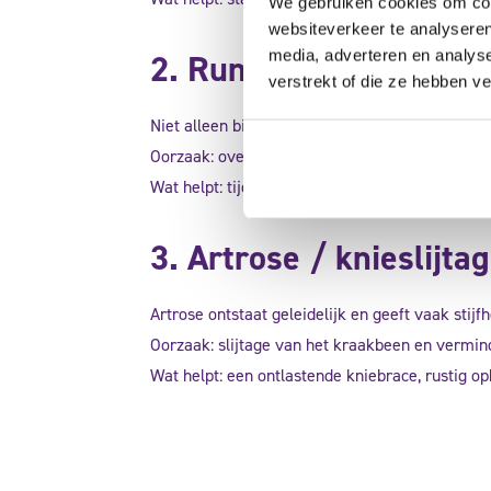
We gebruiken cookies om cont
websiteverkeer te analyseren
media, adverteren en analys
2. Runners knee (iliot
verstrekt of die ze hebben v
Niet alleen bij hardlopers — iedereen die veel l
Oorzaak: overbelasting van het peesblad aan d
Wat helpt: tijdelijk verminderen van belasting,
3. Artrose / knieslijta
Artrose ontstaat geleidelijk en geeft vaak stijf
Oorzaak: slijtage van het kraakbeen en verminde
Wat helpt: een ontlastende kniebrace, rustig o