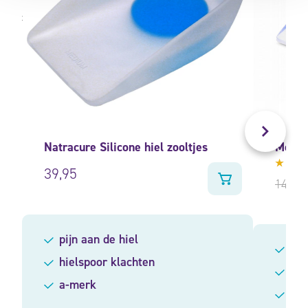
Natracure Silicone hiel zooltjes
Move h
39,95
Gewa
14,95
4.25
uit 5
pijn aan de hiel
hie
hielspoor klachten
ver
a-merk
bij