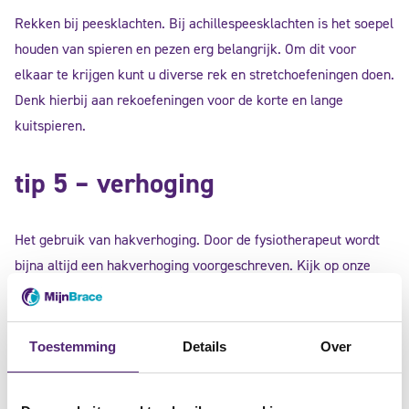
Rekken bij peesklachten. Bij achillespeesklachten is het soepel
houden van spieren en pezen erg belangrijk. Om dit voor
elkaar te krijgen kunt u diverse rek en stretchoefeningen doen.
Denk hierbij aan rekoefeningen voor de korte en lange
kuitspieren.
tip 5 – verhoging
Het gebruik van hakverhoging. Door de fysiotherapeut wordt
bijna altijd een hakverhoging voorgeschreven. Kijk op onze
website voor een voor u passende oplossing van uw klachten
en kom snel van uw pijnklachten af.
Toestemming
Details
Over
Komt u er met de bovenstaande tips nog niet helemaal uit?
Neem dan contact met ons op. U krijgt dan direct contact met