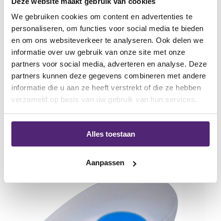
Deze website maakt gebruik van cookies
één van onze fysiotherapeuten. Deze kunnen u van passend
We gebruiken cookies om content en advertenties te
advies voorzien bij uw achillespeesklachten.
personaliseren, om functies voor social media te bieden
en om ons websiteverkeer te analyseren. Ook delen we
informatie over uw gebruik van onze site met onze
partners voor social media, adverteren en analyse. Deze
partners kunnen deze gegevens combineren met andere
informatie die u aan ze heeft verstrekt of die ze hebben
Steun bij achillespeesklachten
verzameld op basis van uw gebruik van hun services.
Alles toestaan
aanbiedin
Aanpassen