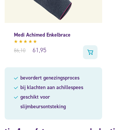
Medi Achimed Enkelbrace
Gewaardeerd
61,95
86,10
5.00
uit
5
bevordert genezingsproces
bij klachten aan achillespees
geschikt voor
slijmbeursontsteking