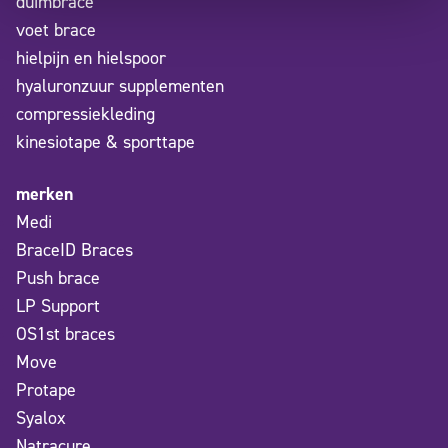
duimbrace
voet brace
hielpijn en hielspoor
hyaluronzuur supplementen
compressiekleding
kinesiotape & sporttape
merken
Medi
BraceID Braces
Push brace
LP Support
OS1st braces
Move
Protape
Syalox
Natracure