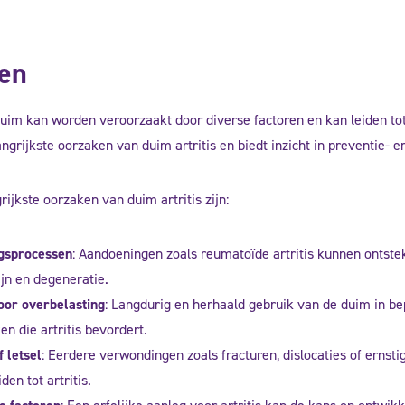
en
 duim kan worden veroorzaakt door diverse factoren en kan leiden t
angrijkste oorzaken van duim artritis en biedt inzicht in preventie- 
rijkste oorzaken van duim artritis zijn:
gsprocessen
: Aandoeningen zoals reumatoïde artritis kunnen ontst
pijn en degeneratie.
door overbelasting
: Langdurig en herhaald gebruik van de duim in be
n die artritis bevordert.
 letsel
: Eerdere verwondingen zoals fracturen, dislocaties of erns
den tot artritis.