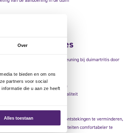
kkeling van de aandoening in de duim
itis en duim braces
Over
race biedt doeltreffende ondersteuning bij duimartritis door
t te bieden:
 media te bieden en om ons
ze partners voor social
vermindert de pijnlijke bewegingen
nformatie die u aan ze heeft
bevordert een betere duimfunctionaliteit
erlicht de druk op het gewricht
Alles toestaan
 is een waardevol hulpmiddel om ontstekingen te verminderen,
t te verbeteren en dagelijkse activiteiten comfortabeler te