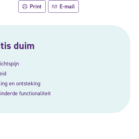
Print
E-mail
itis duim
chtspijn
eid
ing en ontsteking
nderde functionaliteit