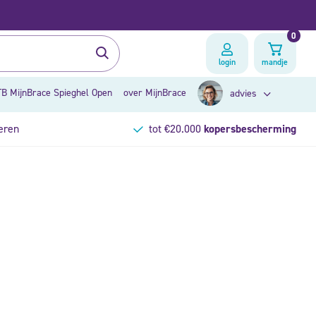
0
login
mandje
B MijnBrace Spieghel Open
over MijnBrace
advies
eren
tot €20.000
kopersbescherming
zoek op klacht
brace advies