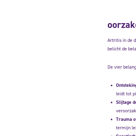
oorzak
Artritis in de
belicht de bel
De vier belang
Ontstekin
leidt tot 
Slijtage 
veroorzake
Trauma of
termijn lei