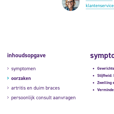
klantenservic
sympt
inhoudsopgave
symptomen
Gewrichts
Stijfheid:
P
oorzaken
Zwelling 
artritis en duim braces
Verminder
persoonlijk consult aanvragen