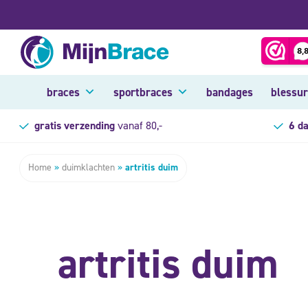
braces
sportbraces
bandages
blessu
gratis verzending
vanaf 80,-
6 d
Home
»
duimklachten
»
artritis duim
artritis duim