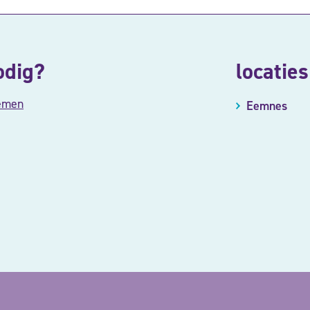
odig?
locaties
emen
Eemnes