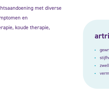
chtsaandoening met diverse
symptomen en
rapie, koude therapie,
artr
gewri
stijfh
zwell
vermi