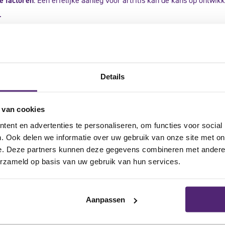
e factoren
: Een erfelijke aanleg voor artritis kan de kans op ontwi
.
artr
Details
Een duimb
 van cookies
stabilitei
ent en advertenties te personaliseren, om functies voor social
. Ook delen we informatie over uw gebruik van onze site met on
Het 
e. Deze partners kunnen deze gegevens combineren met andere i
Het 
erzameld op basis van uw gebruik van hun services.
Het v
Aanpassen
De brace
mobilitei