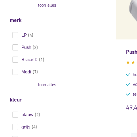
toon alles
merk
LP
(4)
Push
(2)
Push
BraceID
(1)
Gew
Medi
(7)
4.7
ho
5
vo
toon alles
te
kleur
49,
blauw
(2)
grijs
(4)