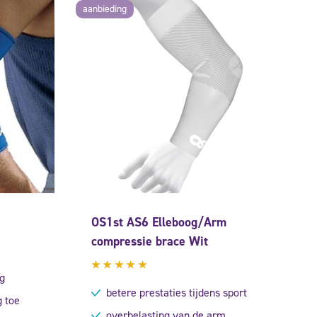
aanbieding
OS1st AS6 Elleboog/Arm
compressie brace Wit
g
Gewaardeerd
5.00
uit
betere prestaties tijdens sport
 toe
5
overbelasting van de arm