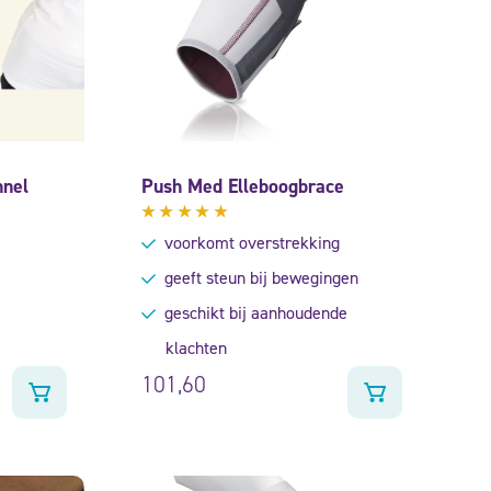
nnel
Push Med Elleboogbrace
Gewaardeerd
voorkomt overstrekking
5.00
uit
5
geeft steun bij bewegingen
geschikt bij aanhoudende
klachten
101,60