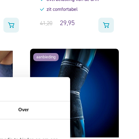
zit comfortabel
29,95
41,20
aanbieding
Over
kous