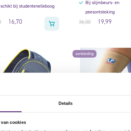
Bij slijmbeurs- en
schikt bij studentenelleboog
peesontsteking
16,70
19,99
0
36,00
aanbieding
Details
LP Elastische Elleboog
 van cookies
953