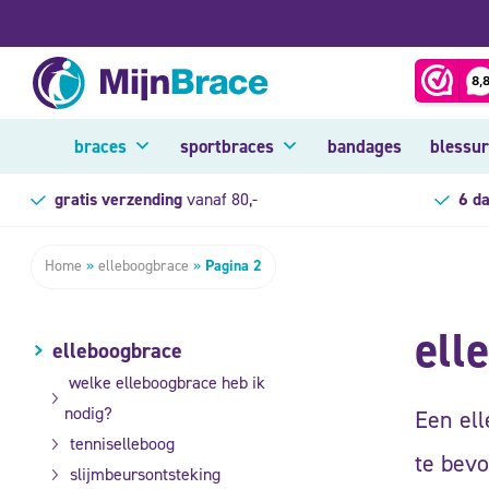
braces
sportbraces
bandages
blessu
gratis verzending
vanaf 80,-
6 d
Home
»
elleboogbrace
»
Pagina 2
ell
elleboogbrace
welke elleboogbrace heb ik
nodig?
Een el
tenniselleboog
te bevo
slijmbeursontsteking