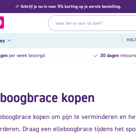
🎉
Schrijf je nu in voor 5% korting op je eerste bestelling.
KNLT
res
agen
per week bezorgd
30 dagen
retourn
eboogbrace kopen
leboogbrace kopen om pijn te verminderen en he
rderen. Draag een elleboogbrace tijdens het sp