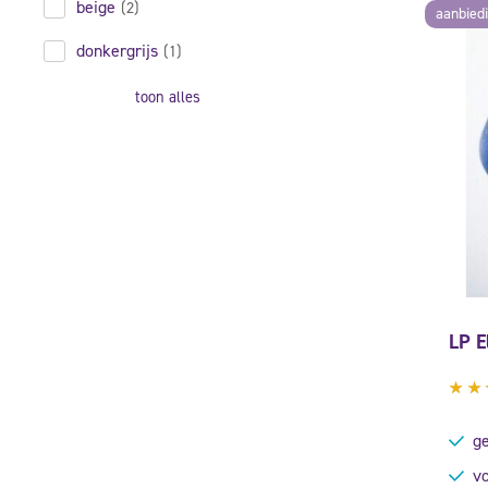
beige
(2)
aanbied
donkergrijs
(1)
toon alles
LP E
Gew
4.0
ge
uit
vo