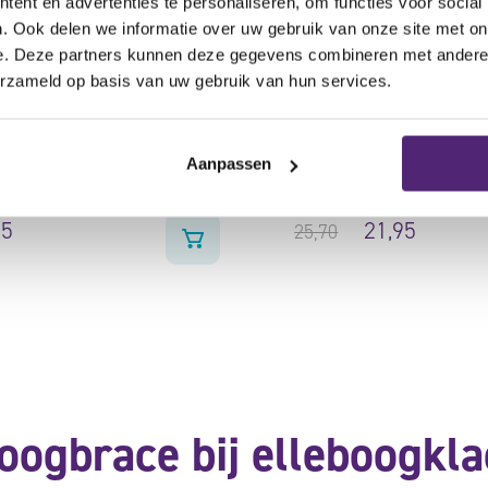
ent en advertenties te personaliseren, om functies voor social
. Ook delen we informatie over uw gebruik van onze site met on
 Sports Elleboogbrace
e. Deze partners kunnen deze gegevens combineren met andere i
Gewaardeerd
4.67
uit
erzameld op basis van uw gebruik van hun services.
5
aardeerd
voorkomt zwelling en p
0
uit
tlast de peesaanhechting
bij kneuzing of verrekk
t vertrouwd gevoel sporten
Aanpassen
geschikt voor zwakke e
or tennis-, golferselleboog
95
21,95
25,70
boogbrace bij elleboogkl