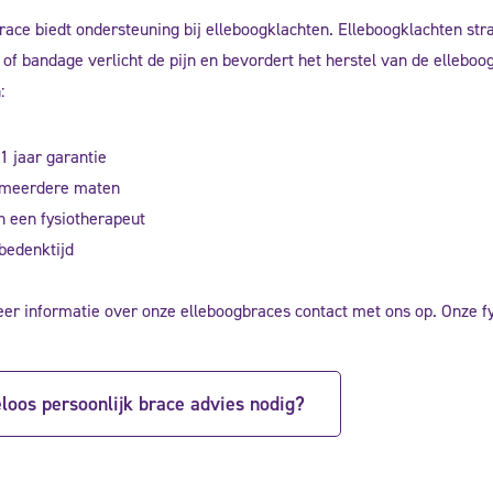
race biedt ondersteuning bij elleboogklachten. Elleboogklachten str
of bandage verlicht de pijn en bevordert het herstel van de elleboo
:
1 jaar garantie
 meerdere maten
n een fysiotherapeut
bedenktijd
r informatie over onze elleboogbraces contact met ons op. Onze fy
eloos persoonlijk brace advies nodig?