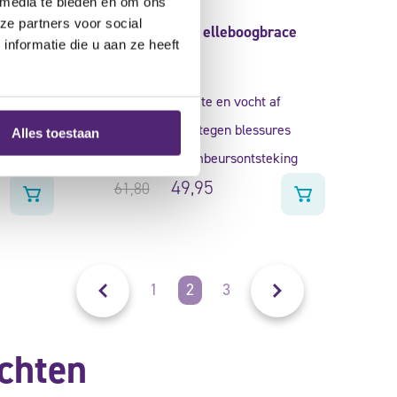
 media te bieden en om ons
ze partners voor social
LP X-tremus elleboogbrace
nformatie die u aan ze heeft
150
ijn
Gewaardeerd
voert warmte en vocht af
4.00
ing
uit 5
beschermt tegen blessures
Alles toestaan
lleboog
bij een slijmbeursontsteking
49,95
61,80
1
2
3
achten