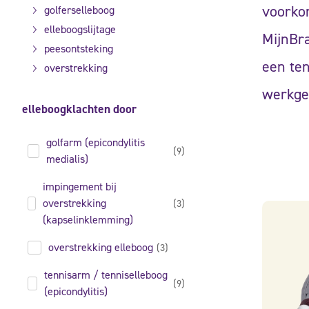
voorko
golferselleboog
elleboogslijtage
MijnBra
peesontsteking
een ten
overstrekking
werkger
elleboogklachten door
golfarm (epicondylitis
(9)
medialis)
impingement bij
overstrekking
(3)
(kapselinklemming)
overstrekking elleboog
(3)
tennisarm / tenniselleboog
(9)
(epicondylitis)