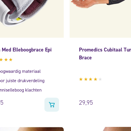
 Med Elleboogbrace Epi
Promedics Cubitaal Tu
Brace
aardeerd
5
uit
ogwaardig materiaal
or juiste drukverdeling
Gewaardeerd
nniselleboog klachten
4.00
uit 5
45
29,95