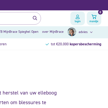
0
login
mandje
B MijnBrace Spieghel Open
over MijnBrace
advies
eren
tot €20.000
kopersbescherming
zoek op klacht
brace advies
t herstel van uw elleboog
orten om blessures te