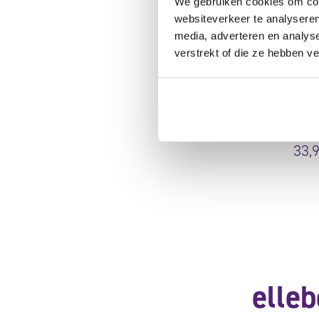
We gebruiken cookies om cont
websiteverkeer te analyseren
Push
media, adverteren en analys
verstrekt of die ze hebben v
Gew
5.0
on
5
me
vo
33,
elle