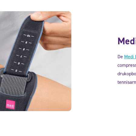
Medi
De
Medi 
compress
drukopbo
tennisarm