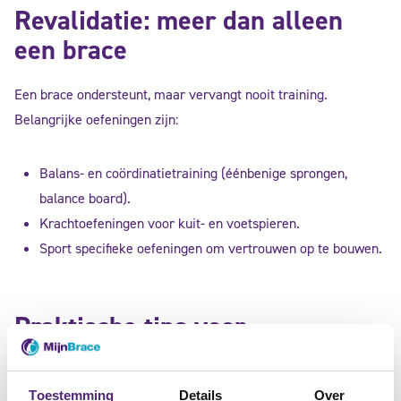
Revalidatie: meer dan alleen
een brace
Een brace ondersteunt, maar vervangt nooit training.
Belangrijke oefeningen zijn:
Balans- en coördinatietraining (éénbenige sprongen,
balance board).
Krachtoefeningen voor kuit- en voetspieren.
Sport specifieke oefeningen om vertrouwen op te bouwen.
Praktische tips voor
handballers
Toestemming
Details
Over
Draag een enkelbrace bij trainingen en wedstrijden, niet