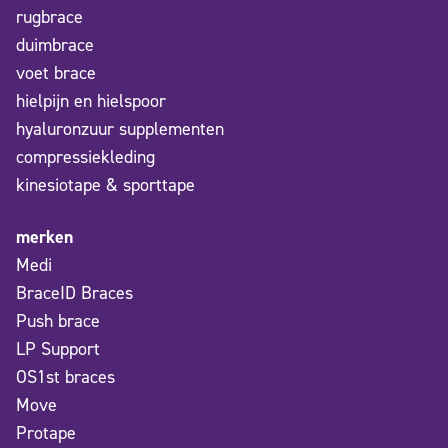
rugbrace
duimbrace
voet brace
hielpijn en hielspoor
hyaluronzuur supplementen
compressiekleding
kinesiotape & sporttape
merken
Medi
BraceID Braces
Push brace
LP Support
OS1st braces
Move
Protape