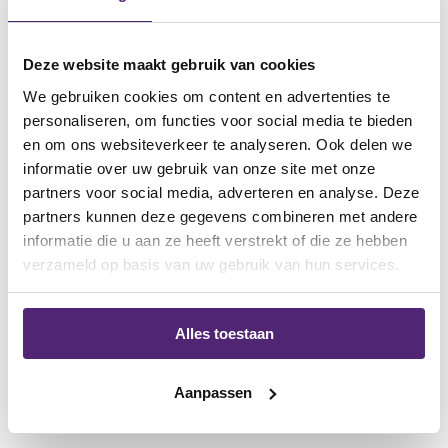
tijdens slapen.
Zorg voor een goede pasvorm en comfort.
Deze website maakt gebruik van cookies
Combineer bracegebruik met oefeningen voor herstel en
We gebruiken cookies om content en advertenties te
preventie.
personaliseren, om functies voor social media te bieden
en om ons websiteverkeer te analyseren. Ook delen we
informatie over uw gebruik van onze site met onze
partners voor social media, adverteren en analyse. Deze
partners kunnen deze gegevens combineren met andere
Veelgestelde
vragen over
informatie die u aan ze heeft verstrekt of die ze hebben
enkelbraces
bij handbal
verzameld op basis van uw gebruik van hun services.
Wordt mijn enkel zwakker door een
Alles toestaan
brace?
Nee, zolang je ook blijft trainen en oefeningen doet, blijft je
Aanpassen
enkel juist sterker.