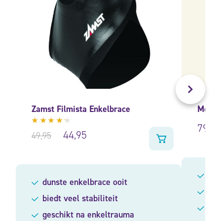
Zamst Filmista Enkelbrace
Medi 
79,95
Gewaardeerd
44,95
49,95
4.11
uit 5
gee
dunste enkelbrace ooit
bev
biedt veel stabiliteit
bij
geschikt na enkeltrauma