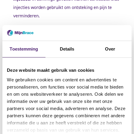
injecties worden gebruikt om ontsteking en pijn te
verminderen.
Toestemming
Details
Over
leefstijl en preventie
Deze website maakt gebruik van cookies
Preventie van tendinitis en tendovaginitis omvat het nemen
We gebruiken cookies om content en advertenties te
van maatregelen om overbelasting van de pezen te
personaliseren, om functies voor social media te bieden
en om ons websiteverkeer te analyseren. Ook delen we
voorkomen. Enkele preventieve maatregelen zijn:
informatie over uw gebruik van onze site met onze
partners voor social media, adverteren en analyse. Deze
Ergonomische Aanpassingen
: Zorg voor een ergonomische
partners kunnen deze gegevens combineren met andere
werkplek om stress op de pezen te verminderen.
informatie die u aan ze heeft verstrekt of die ze hebben
Regelmatige Pauzes
: Neem regelmatig pauzes tijdens
verzameld op basis van uw gebruik van hun services.