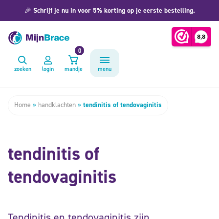
🎉
Schrijf je nu in voor 5% korting op je eerste bestelling.
0
zoeken
login
mandje
menu
Home
»
handklachten
»
tendinitis of tendovaginitis
tendinitis of
tendovaginitis
Tendinitis en tendovaginitis zijn