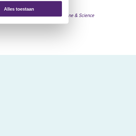
Alles toestaan
l control and proprioception’
Medicine & Science