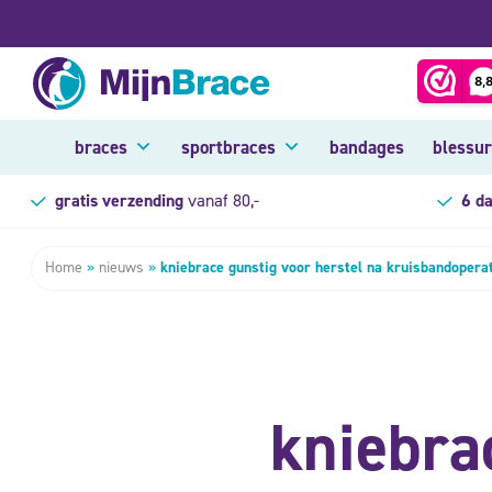
braces
sportbraces
bandages
blessu
gratis verzending
vanaf 80,-
6 d
Home
»
nieuws
»
kniebrace gunstig voor herstel na kruisbandopera
kniebra