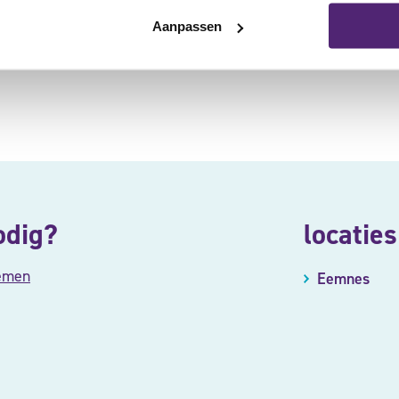
Aanpassen
l., (2001). ‘Knee bracing after ACL reconstruction: effects on postura
odig?
locaties
emen
Eemnes