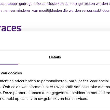
race hadden gedragen. De conclusie kan dan ook getrokken worden 
men en verminderen van moeilijkheden die worden veroorzaakt door e
races
uisbandoperatie?
Details
chten
 van cookies
ent en advertenties te personaliseren, om functies voor social
. Ook delen we informatie over uw gebruik van onze site met on
e. Deze partners kunnen deze gegevens combineren met andere i
erzameld op basis van uw gebruik van hun services.
03). ‘Proprioception of the knee before and after anterior cruciate lig