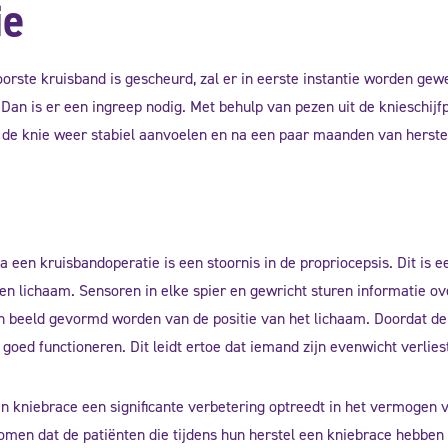
ie
oorste kruisband is gescheurd, zal er in eerste instantie worden ge
 Dan is er een ingreep nodig. Met behulp van pezen uit de knieschij
 de knie weer stabiel aanvoelen en na een paar maanden van herstel
 een kruisbandoperatie is een stoornis in de propriocepsis. Dit is
en lichaam. Sensoren in elke spier en gewricht sturen informatie ov
n beeld gevormd worden van de positie van het lichaam. Doordat de
t goed functioneren. Dit leidt ertoe dat iemand zijn evenwicht verli
en kniebrace een significante verbetering optreedt in het vermogen v
omen dat de patiënten die tijdens hun herstel een kniebrace hebben