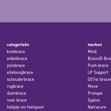
categorieën
merken
kniebrace
Medi
enkelbrace
BraceID Bra
polsbrace
Push brace
elleboogbrace
LP Support
schouderbrace
OS1st brace
rugbrace
Move
duimbrace
Protape
voet brace
Syalox
hielpijn en hielspoor
Natracure