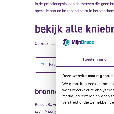
in de propriocepsis, dan de mensen die geen b
operatie aan de kruisband helpt in het voorko
bekijk alle knieb
Op zoek naar een kniebrace na een voorste kr
Toestemming
bekijk alle kniebraces bij kniekla
Deze website maakt gebruik
We gebruiken cookies om cont
bronnen:
websiteverkeer te analyseren
media, adverteren en analys
verstrekt of die ze hebben v
Reider, B., Arcand M.A., Diehl, L.H., et al., (20
of Arthroscopic and Related Surgery