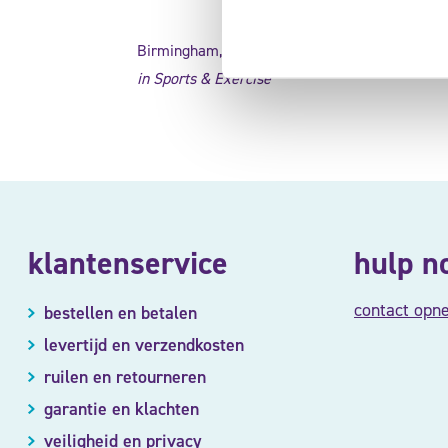
Birmingham, T.B., Kramer, J.F., Kirkley A., et a
in Sports & Exercise
klantenservice
hulp n
contact opn
bestellen en betalen
levertijd en verzendkosten
ruilen en retourneren
garantie en klachten
veiligheid en privacy