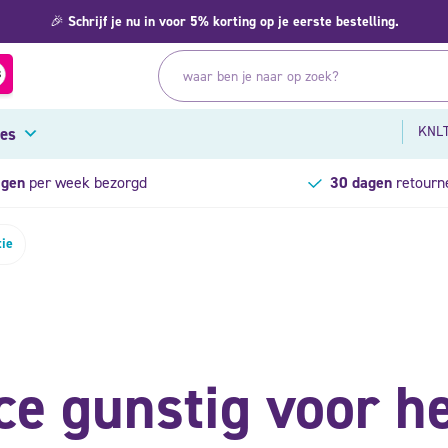
🎉
Schrijf je nu in voor 5% korting op je eerste bestelling.
KNLT
res
agen
per week bezorgd
30 dagen
retourn
tie
ce gunstig voor he