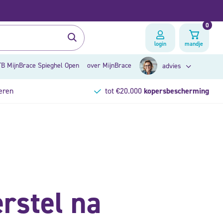
0
login
mandje
B MijnBrace Spieghel Open
over MijnBrace
advies
eren
tot €20.000
kopersbescherming
zoek op klacht
brace advies
rstel na