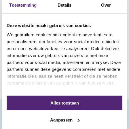
three lateral knee bracing on speed and agility in experienced
Toestemming
Details
Over
and non-experienced wearers’.
Athletic Training
, 25, 160-161.
Deze website maakt gebruik van cookies
Rishiraj, N., Taunton, J.E., Lloyd-Smith, R. et al (2011). ‘Effect of
We gebruiken cookies om content en advertenties te
functional knee brace use on acceleration, agility, leg power
personaliseren, om functies voor social media te bieden
and speed performance in healthy athletes’.
British Journal of
en om ons websiteverkeer te analyseren. Ook delen we
Sports Medicine
, 45, 1230-1237.
informatie over uw gebruik van onze site met onze
partners voor social media, adverteren en analyse. Deze
partners kunnen deze gegevens combineren met andere
informatie die u aan ze heeft verstrekt of die ze hebben
verzameld op basis van uw gebruik van hun services.
Alles toestaan
klantenservice
Aanpassen
bestellen en betalen