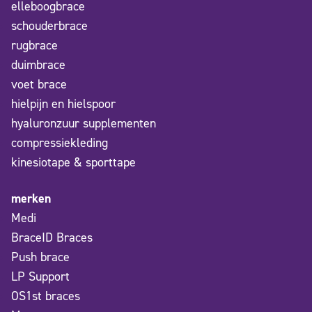
elleboogbrace
schouderbrace
rugbrace
duimbrace
voet brace
hielpijn en hielspoor
hyaluronzuur supplementen
compressiekleding
kinesiotape & sporttape
merken
Medi
BraceID Braces
Push brace
LP Support
OS1st braces