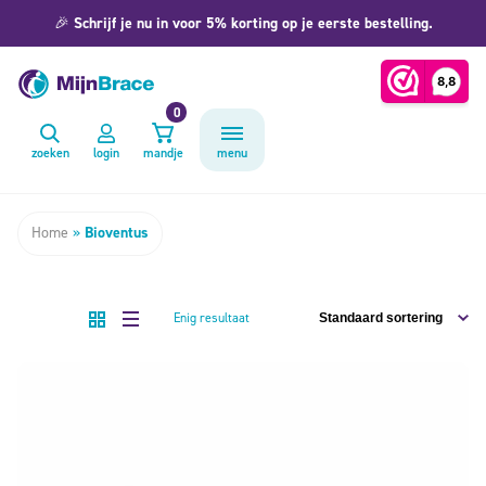
🎉
Schrijf je nu in voor 5% korting op je eerste bestelling.
0
zoeken
login
mandje
menu
Home
»
Bioventus
Enig resultaat