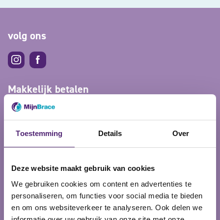
volg ons
Makkelijk betalen
Toestemming
Details
Over
Deze website maakt gebruik van cookies
5% korting op je bestelling?
We gebruiken cookies om content en advertenties te
personaliseren, om functies voor social media te bieden
Schrijf je in voor onze nieuwsbrief en ontvang meteen
en om ons websiteverkeer te analyseren. Ook delen we
5% korting voor de eerst volgende bestelling!
informatie over uw gebruik van onze site met onze