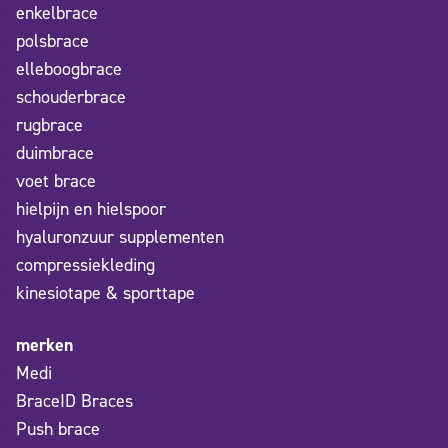
enkelbrace
polsbrace
elleboogbrace
schouderbrace
rugbrace
duimbrace
voet brace
hielpijn en hielspoor
hyaluronzuur supplementen
compressiekleding
kinesiotape & sporttape
merken
Medi
BraceID Braces
Push brace