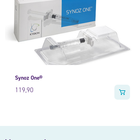
Synoz One®
119,90