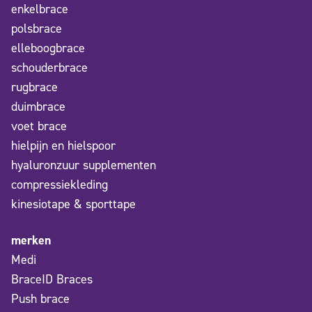
enkelbrace
polsbrace
elleboogbrace
schouderbrace
rugbrace
duimbrace
voet brace
hielpijn en hielspoor
hyaluronzuur supplementen
compressiekleding
kinesiotape & sporttape
merken
Medi
BraceID Braces
Push brace