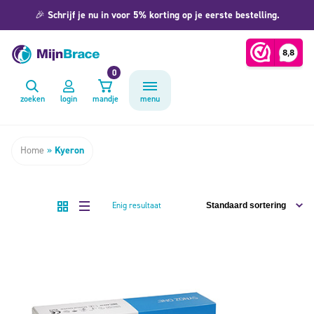
🎉
Schrijf je nu in voor 5% korting op je eerste bestelling.
0
zoeken
login
mandje
menu
Home
»
Kyeron
Enig resultaat