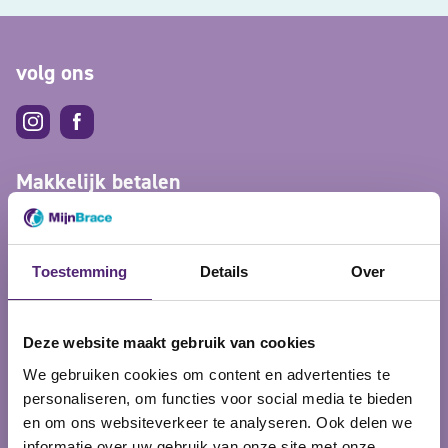
volg ons
Makkelijk betalen
Toestemming
Details
Over
Deze website maakt gebruik van cookies
5% korting op je bestelling?
We gebruiken cookies om content en advertenties te
personaliseren, om functies voor social media te bieden
Schrijf je in voor onze nieuwsbrief en ontvang meteen
en om ons websiteverkeer te analyseren. Ook delen we
5% korting voor de eerst volgende bestelling!
informatie over uw gebruik van onze site met onze