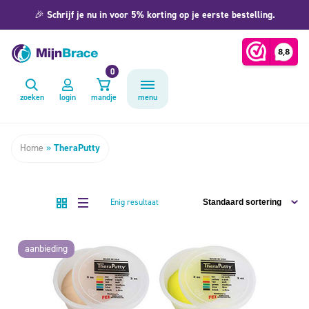
🎉
Schrijf je nu in voor 5% korting op je eerste bestelling.
0
zoeken
login
mandje
menu
Home
»
TheraPutty
Enig resultaat
aanbieding