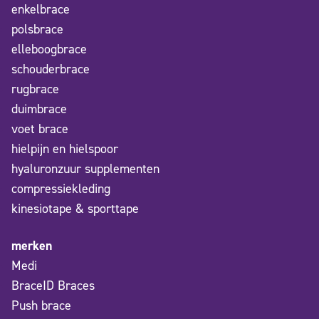
enkelbrace
polsbrace
elleboogbrace
schouderbrace
rugbrace
duimbrace
voet brace
hielpijn en hielspoor
hyaluronzuur supplementen
compressiekleding
kinesiotape & sporttape
merken
Medi
BraceID Braces
Push brace