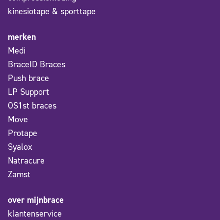
kinesiotape & sporttape
merken
Medi
BraceID Braces
Push brace
LP Support
OS1st braces
Move
Protape
Syalox
Natracure
Zamst
over mijnbrace
klantenservice