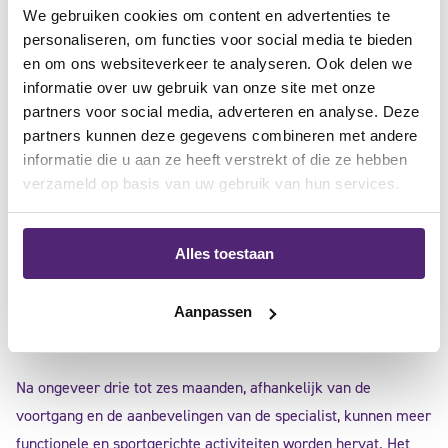
We gebruiken cookies om content en advertenties te
Geleidelijk actieve beweging
personaliseren, om functies voor social media te bieden
en om ons websiteverkeer te analyseren. Ook delen we
informatie over uw gebruik van onze site met onze
Na enkele weken kan het herstelproces overgaan naar actieve
partners voor social media, adverteren en analyse. Deze
bewegings- en versterkingsoefeningen. De fysiotherapeut zal
partners kunnen deze gegevens combineren met andere
specifieke oefeningen aanbevelen om de schouderspieren te
informatie die u aan ze heeft verstrekt of die ze hebben
versterken en de stabiliteit te verbeteren. Het is belangrijk om
verzameld op basis van uw gebruik van hun services.
deze oefeningen consistent en correct uit te voeren om een
optimaal herstel te bevorderen. Dit proces zal nauwlettend
Alles toestaan
worden gevolgd en aangepast door de specialist.
Aanpassen
Herstel van functionele activiteiten
Na ongeveer drie tot zes maanden, afhankelijk van de
voortgang en de aanbevelingen van de specialist, kunnen meer
functionele en sportgerichte activiteiten worden hervat. Het