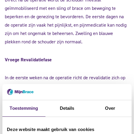
geïmmobiliseerd met een sling of brace om beweging te
beperken en de genezing te bevorderen. De eerste dagen na
de operatie zijn vaak het pijnlijkst, en pijnmedicatie kan nodig
zijn om het ongemak te beheersen. Zwelling en blauwe
plekken rond de schouder zijn normaal.
Vroege Revalidatiefase
In de eerste weken na de operatie richt de revalidatie zich op
het verminderen van pijn en zwelling en het voorkomen van
stijfheid. Passieve bewegingsoefeningen kunnen worden
gestart onder begeleiding van een fysiotherapeut om de
Toestemming
Details
Over
mobiliteit van de schouder te behouden zonder de herstellende
structuren te belasten. De exacte oefeningen en
revalidatieplan zullen door de specialist worden bepaald.
Deze website maakt gebruik van cookies