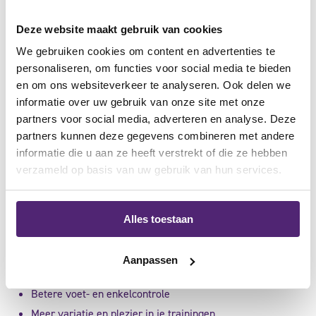
Deze website maakt gebruik van cookies
We gebruiken cookies om content en advertenties te
personaliseren, om functies voor social media te bieden
en om ons websiteverkeer te analyseren. Ook delen we
4. wissel ondergronden bewust af
informatie over uw gebruik van onze site met onze
partners voor social media, adverteren en analyse. Deze
Altijd lopen op asfalt zorgt voor een eenzijdige en harde
partners kunnen deze gegevens combineren met andere
belasting. Door af te wisselen met bos-, gravel- of zandpaden
informatie die u aan ze heeft verstrekt of die ze hebben
verlaag je de impact op gewrichten en train je tegelijkertijd de
verzameld op basis van uw gebruik van hun services.
kleinere stabiliserende spieren in voeten en enkels.
Alles toestaan
Voordelen van afwisseling:
Aanpassen
Minder piekbelasting op knieën en heupen
Betere voet- en enkelcontrole
Meer variatie en plezier in je trainingen