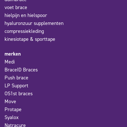
voet brace
hielpijn en hielspoor
hyaluronzuur supplementen
compressiekleding
kinesiotape & sporttape
merken
Medi
BraceID Braces
Push brace
LP Support
OS1st braces
Move
Protape
Syalox
Natracure