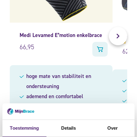
Medi Levamed E⁺motion enkelbrace
Push 
66,95
Gewa
62,95
4.63
5
hoge mate van stabiliteit en
ges
ondersteuning
voo
ademend en comfortabel
pre
materiaal
geschikt voor sport en dagelijks
gebruik
Toestemming
Details
Over