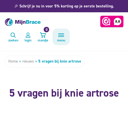
🎉
Schrijf je nu in voor 5% korting op je eerste bestelling.
0
zoeken
login
mandje
menu
Home
»
nieuws
»
5 vragen bij knie artrose
5 vragen bij knie artrose