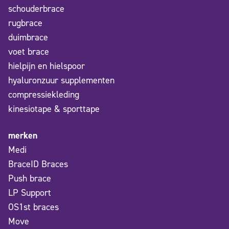
schouderbrace
rugbrace
duimbrace
voet brace
hielpijn en hielspoor
hyaluronzuur supplementen
compressiekleding
kinesiotape & sporttape
merken
Medi
BraceID Braces
Push brace
LP Support
OS1st braces
Move