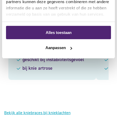
partners kunnen deze gegevens combineren met andere
informatie die u aan ze heeft verstrekt of die ze hebben
OS1st KS7 Kniebandage zwart
Medi 
verzameld op basis van uw gebruik van hun services.
Gewaardeerd
Gewa
23,95
28,95
30,90
4.56
uit
4.38
5
uit 5
Alles toestaan
Aanpassen
voor een betere doorbloeding
hel
geschikt bij instabiliteitsgevoel
ges
bij knie artrose
te 
Bekijk alle kniebraces bij knieklachten