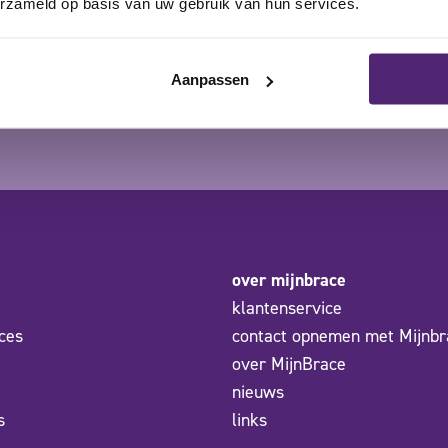
erzameld op basis van uw gebruik van hun services.
Aanpassen
over mijnbrace
klantenservice
ces
contact opnemen met Mijnbr
over MijnBrace
nieuws
s
links