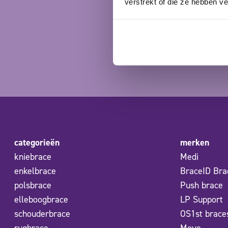
verstrekt of die ze hebben v
categorieën
merken
kniebrace
Medi
enkelbrace
BraceID Bra
polsbrace
Push brace
elleboogbrace
LP Support
schouderbrace
OS1st brace