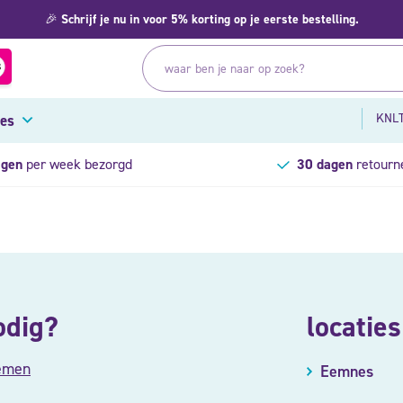
🎉
Schrijf je nu in voor 5% korting op je eerste bestelling.
KNLT
res
agen
per week bezorgd
30 dagen
retourn
odig?
locaties
emen
Eemnes