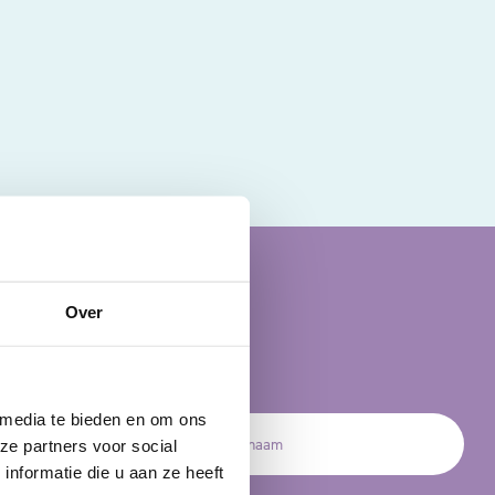
op je bestelling?
Over
 onze nieuwsbrief en ontvang meteen
 eerst volgende bestelling!
 media te bieden en om ons
ze partners voor social
nformatie die u aan ze heeft