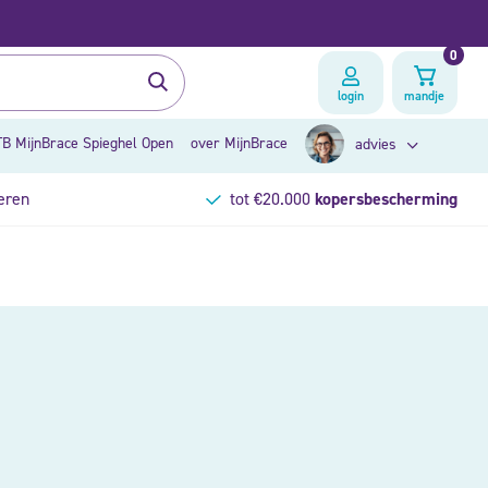
0
login
mandje
B MijnBrace Spieghel Open
over MijnBrace
advies
eren
tot €20.000
kopersbescherming
zoek op klacht
brace advies