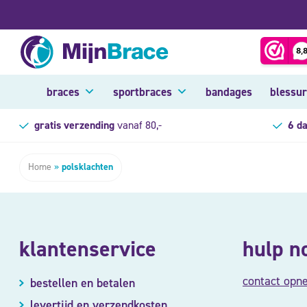
braces
sportbraces
bandages
blessu
gratis verzending
vanaf 80,-
6 d
Home
»
polsklachten
klantenservice
hulp n
contact opn
bestellen en betalen
levertijd en verzendkosten