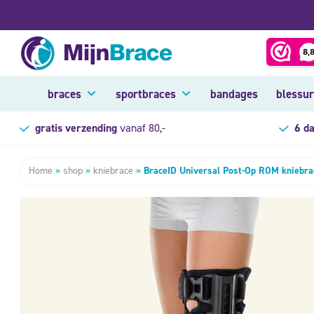
braces
sportbraces
bandages
blessu
gratis verzending
vanaf 80,-
6 d
Home
»
shop
»
kniebrace
»
BraceID Universal Post-Op ROM kniebra