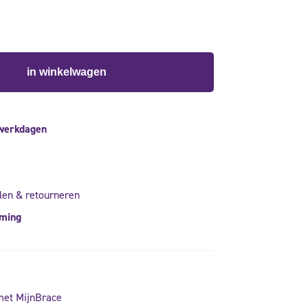
in winkelwagen
 werkdagen
len & retourneren
rming
met MijnBrace