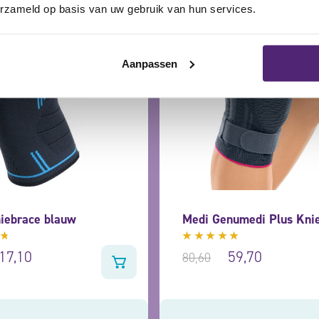
erzameld op basis van uw gebruik van hun services.
Aanpassen
iebrace blauw
Medi Genumedi Plus Kni
deerd
Gewaardeerd
17,10
59,70
80,60
4.67
uit
5