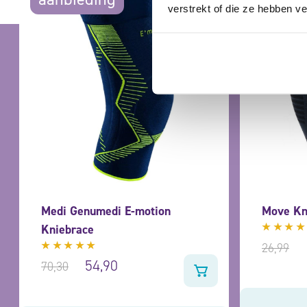
verstrekt of die ze hebben v
Medi Genumedi E-motion
Move Kn
Kniebrace
Gewaar
26,99
4.50
Gewaardeerd
uit 5
54,90
70,30
5.00
uit
5