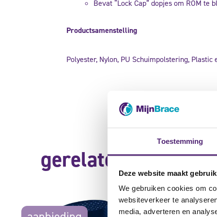
Bevat “Lock Cap” dopjes om ROM te b
Productsamenstelling
Polyester, Nylon, PU Schuimpolstering, Plastic 
Toestemming
gerelateerde produ
Deze website maakt gebruik
We gebruiken cookies om cont
websiteverkeer te analyseren
media, adverteren en analys
aanbieding
aanbie