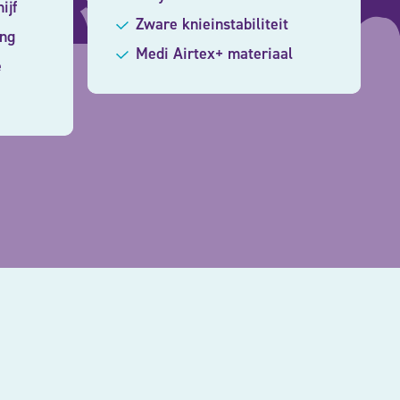
ijf
Zware knieinstabiliteit
ing
Medi Airtex+ materiaal
e