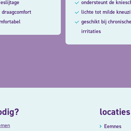
ieslijtage
ondersteunt de kniesch
 draagcomfort
lichte tot milde kneuz
omfortabel
geschikt bij chronisch
irritaties
odig?
locaties
emen
Eemnes