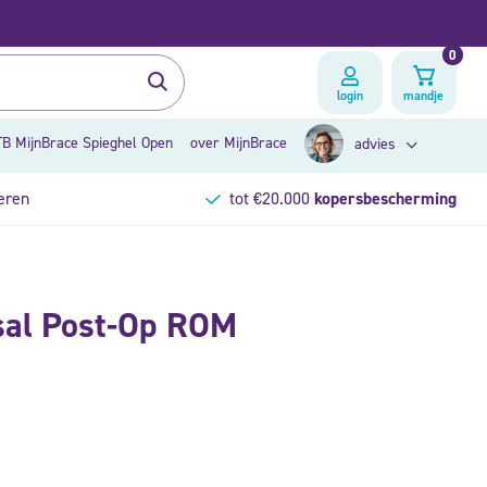
0
login
mandje
B MijnBrace Spieghel Open
over MijnBrace
advies
eren
tot €20.000
kopersbescherming
zoek op klacht
sal Post-Op ROM
brace advies