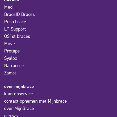
Medi
BraceID Braces
Push brace
LP Support
OS1st braces
Move
Protape
Syalox
Natracure
Zamst
over mijnbrace
klantenservice
contact opnemen met Mijnbrace
over MijnBrace
nieuws