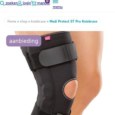
0
zoeken
login
mandje
menu
Home
»
shop
»
kniebrace
»
Medi Protect ST Pro Kniebrace
aanbieding