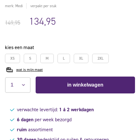
merk: Medi
verpakt per stuk
134,95
149,95
kies een maat
XS
S
M
L
XL
2XL
wat is mijn maat
in winkelwagen
verwachte levertijd:
1 á 2 werkdagen
6 dagen
per week bezorgd
ruim
assortiment
30 dagen
bedenktijd op ruilen & retourneren