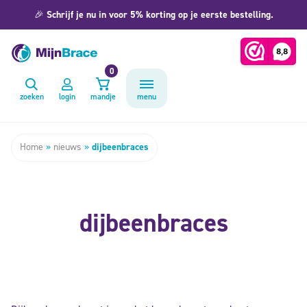
🎉
Schrijf je nu in voor 5% korting op je eerste bestelling.
0
zoeken
login
mandje
menu
Home
»
nieuws
»
dijbeenbraces
dijbeenbraces