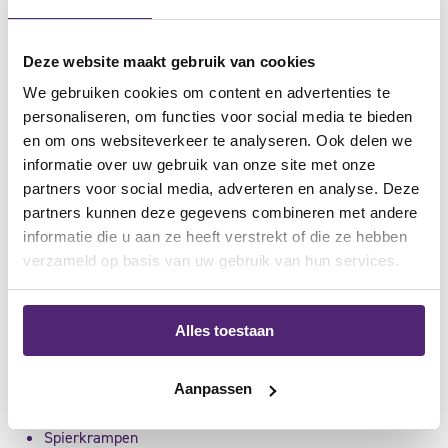
De
LP Compressie Dijbeen support 705
zorgt voor warmte,
druk en ondersteuning aan de quadriceps en hamstring.
Deze website maakt gebruik van cookies
Hierdoor verminderen klachten bij een blessure aan het
We gebruiken cookies om content en advertenties te
bovenbeen. De brace is gemaakt van neopreen en hierdoor
personaliseren, om functies voor social media te bieden
en om ons websiteverkeer te analyseren. Ook delen we
geschikt voor gebruik in het water.
informatie over uw gebruik van onze site met onze
partners voor social media, adverteren en analyse. Deze
Waar gebruik ik een dijbeenbrace
partners kunnen deze gegevens combineren met andere
voor?
informatie die u aan ze heeft verstrekt of die ze hebben
verzameld op basis van uw gebruik van hun services.
Bij de volgende klachten en blessures kan je goed een
dijbeenbrace gebruiken:
Alles toestaan
Spierknopen
Aanpassen
Spierkneuzingen
Spierkrampen