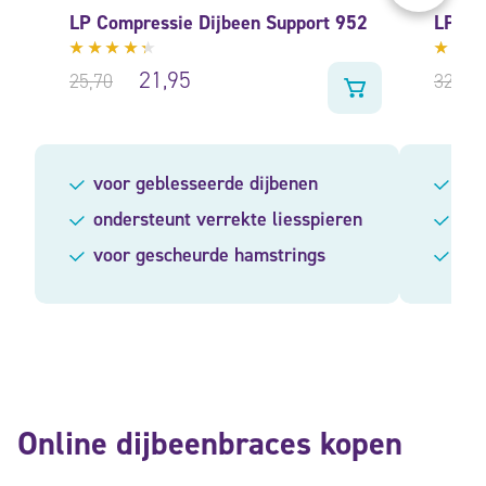
LP Compressie Dijbeen Support 952
LP Co
Gewaardeerd
Gewa
21,95
25,70
32,90
4.17
4.44
uit 5
uit 5
voor geblesseerde dijbenen
her
ondersteunt verrekte liesspieren
be
voor gescheurde hamstrings
ond
Online dijbeenbraces kopen