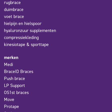
rugbrace
duimbrace
voet brace
hielpijn en hielspoor
hyaluronzuur supplementen
compressiekleding
kinesiotape & sporttape
merken
Medi
BraceID Braces
Push brace
LP Support
OS1st braces
Move
Protape