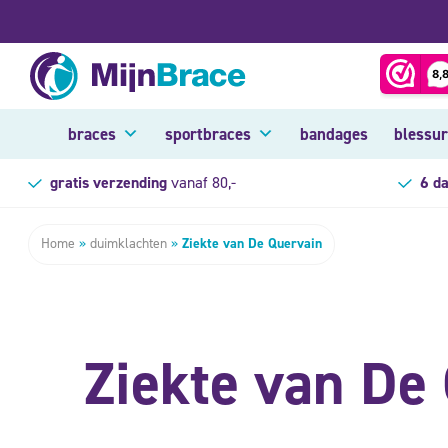
braces
sportbraces
bandages
blessu
gratis verzending
vanaf 80,-
6 d
Home
»
duimklachten
»
Ziekte van De Quervain
Ziekte van De