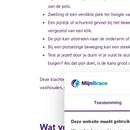
van de pols.
Zwelling of een verdikte plek ter hoogte v
Een pijnlijk of schurend gevoel bij het be
vergezeld van een klik.
De pijn kan uitstralen naar de onderarm of
Bij een plotselinge beweging kan een steek 
Test je jezelf door je duim in je vuist te s
buigen? Als dat pijn doet, is de kans groot
Deze klachten kunnen je belemmeren in simpel
vasthouden, een deur openen of je tanden poet
Toestemming
Deze website maakt gebruik
Wat veroorzaakt de zi