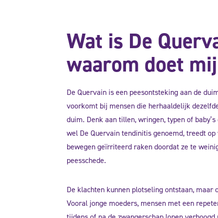
Wat is De Querv
waarom doet mij
De Quervain is een peesontsteking aan de duimz
voorkomt bij mensen die herhaaldelijk dezelf
duim. Denk aan tillen, wringen, typen of baby’s
wel De Quervain tendinitis genoemd, treedt op
bewegen geïrriteerd raken doordat ze te weini
peesschede.
De klachten kunnen plotseling ontstaan, maar o
Vooral jonge moeders, mensen met een repete
tijdens of na de zwangerschap lopen verhoogd ri