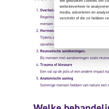
We gebruiken cookies om cont
websiteverkeer te analyseren
Overbelasting van de duim
media, adverteren en analys
Regelmatige herhaling van dezelfde bewegin
verstrekt of die ze hebben v
mensen die veel typen.
Hormonale veranderingen
Tijdens zwangerschap of borstvoeding ver
opvallend vaak voor bij jonge moeders.
Reumatische aandoeningen.
Bij mensen met aandoeningen zoals reuma o
Trauma of blessure
Een val op de pols of een andere impact k
Anatomische aanleg
Sommige mensen hebben van nature een nau
Welke behandelin