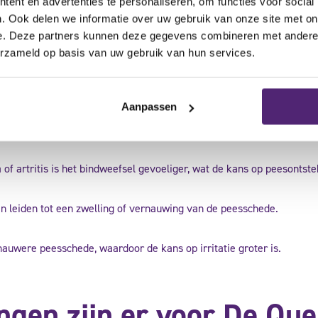
ent en advertenties te personaliseren, om functies voor social
. Ook delen we informatie over uw gebruik van onze site met on
e. Deze partners kunnen deze gegevens combineren met andere i
gen zorgt voor irritatie van de pezen. Dit komt vaak voor bij beroe
erzameld op basis van uw gebruik van hun services.
Aanpassen
andert de hormoonbalans, wat de peesschede gevoeliger maakt voo
f artritis is het bindweefsel gevoeliger, wat de kans op peesontst
an leiden tot een zwelling of vernauwing van de peesschede.
were peesschede, waardoor de kans op irritatie groter is.
gen zijn er voor De Que