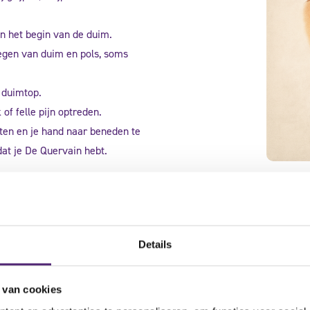
an het begin van de duim.
wegen van duim en pols, soms
 duimtop.
of felle pijn optreden.
luiten en je hand naar beneden te
 dat je De Quervain hebt.
e handelingen zoals een baby
sen.
Details
 van cookies
ekte van De Quervain?