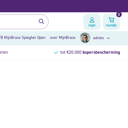
0
login
mandje
B MijnBrace Spieghel Open
over MijnBrace
advies
eren
tot €20.000
kopersbescherming
zoek op klacht
brace advies