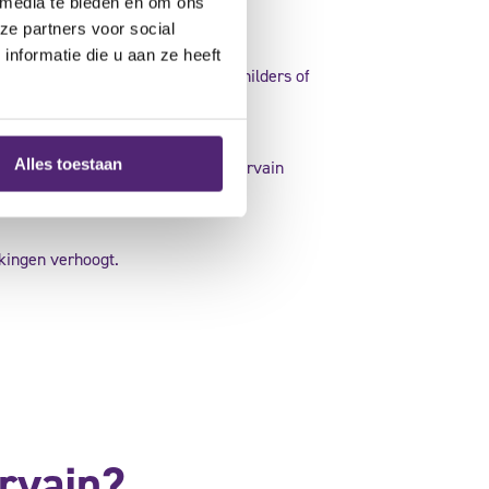
 media te bieden en om ons
ze partners voor social
nformatie die u aan ze heeft
pen zoals kappers, tandartsen, schilders of
Alles toestaan
r ontsteking. Daarom komt De Quervain
ekingen verhoogt.
rvain?