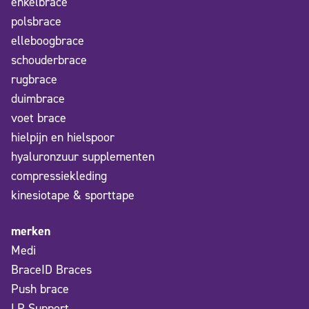
enkelbrace
polsbrace
elleboogbrace
schouderbrace
rugbrace
duimbrace
voet brace
hielpijn en hielspoor
hyaluronzuur supplementen
compressiekleding
kinesiotape & sporttape
merken
Medi
BraceID Braces
Push brace
LP Support