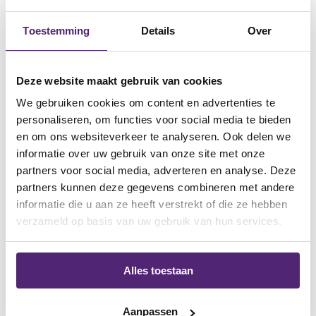
Reumatoïde Artritis.
Leeftijd en Geslacht
: Mensen boven de 40
Toestemming
Details
Over
jaar hebben een hoger risico.
Deze website maakt gebruik van cookies
We gebruiken cookies om content en advertenties te
personaliseren, om functies voor social media te bieden
en om ons websiteverkeer te analyseren. Ook delen we
Behandeling
informatie over uw gebruik van onze site met onze
partners voor social media, adverteren en analyse. Deze
Behandelingen van een triggervinger zijn gericht op het
partners kunnen deze gegevens combineren met andere
verminderen van de ontsteking en het herstellen van de
informatie die u aan ze heeft verstrekt of die ze hebben
normale vingerbeweging. Enkele effectieve behandelingen
verzameld op basis van uw gebruik van hun services.
zijn:
Alles toestaan
Rust en spalken
: Het rust geven aan de vinger en het
dragen van een spalk om beweging te beperken en
Aanpassen