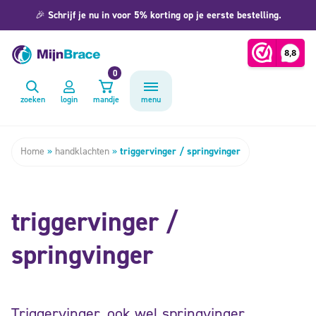
🎉
Schrijf je nu in voor 5% korting op je eerste bestelling.
0
zoeken
login
mandje
menu
Home
»
handklachten
»
triggervinger / springvinger
triggervinger /
springvinger
Triggervinger, ook wel springvinger