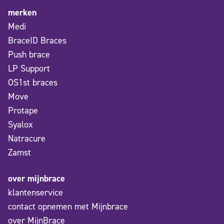
merken
Medi
BraceID Braces
Push brace
LP Support
OS1st braces
Move
Protape
Syalox
Natracure
Zamst
over mijnbrace
klantenservice
contact opnemen met Mijnbrace
over MijnBrace