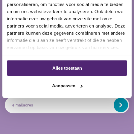
personaliseren, om functies voor social media te bieden
en om ons websiteverkeer te analyseren. Ook delen we
5% korting op je bestelling?
informatie over uw gebruik van onze site met onze
partners voor social media, adverteren en analyse. Deze
Schrijf je in voor onze nieuwsbrief en ontvang meteen
partners kunnen deze gegevens combineren met andere
5% korting voor de eerst volgende bestelling!
informatie die u aan ze heeft verstrekt of die ze hebben
verzameld op basis van uw gebruik van hun services.
Alles toestaan
Aanpassen