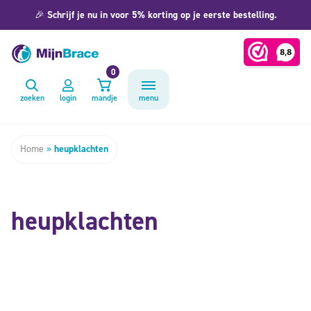
🎉
Schrijf je nu in voor 5% korting op je eerste bestelling.
0
zoeken
login
mandje
menu
Home
»
heupklachten
heupklachten