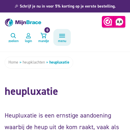
🎉
Schrijf je nu in voor 5% korting op je eerste bestelling.
0
zoeken
login
mandje
menu
Home
»
heupklachten
»
heupluxatie
heupluxatie
Heupluxatie is een ernstige aandoening
waarbij de heup uit de kom raakt, vaak als