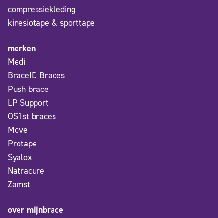
compressiekleding
kinesiotape & sporttape
merken
Medi
BraceID Braces
Push brace
LP Support
OS1st braces
Move
Protape
Syalox
Natracure
Zamst
over mijnbrace