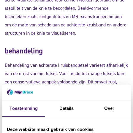
stabiliteit van de knie te beoordelen. Beeldvormende
technieken zoals röntgenfoto’s en MRI-scans kunnen helpen
om de mate van schade aan de achterste kruisband en andere
structuren in de knie te visualiseren.
behandeling
Behandeling van achterste kruisbandletsel varieert afhankelijk
van de ernst van het letsel. Voor milde tot matige letsels kan
een conservatieve aanpak voldoende zijn. Dit omvat rust,
koelen met ijs, compressie en elevatie (de RICE-methode) om
pijn en zwelling te verminderen. Fysiotherapie is essentieel
om de spieren rond de knie te versterken en de stabiliteit te
Toestemming
Details
Over
verbeteren.
Deze website maakt gebruik van cookies
Bij ernstige achterste kruisbandletsels, vooral wanneer er