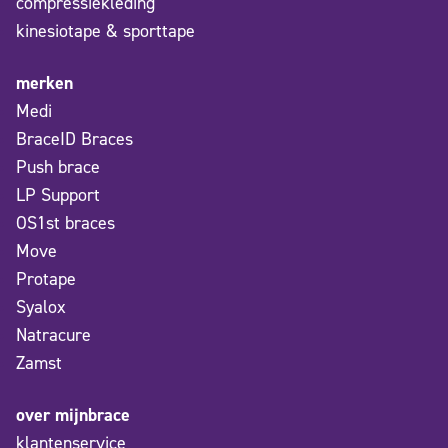
compressiekleding
kinesiotape & sporttape
merken
Medi
BraceID Braces
Push brace
LP Support
OS1st braces
Move
Protape
Syalox
Natracure
Zamst
over mijnbrace
klantenservice