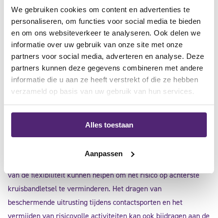
We gebruiken cookies om content en advertenties te
sprake is van instabiliteit of bijkomende letsels aan andere
personaliseren, om functies voor social media te bieden
ligamenten, kan een chirurgische ingreep nodig zijn om de
en om ons websiteverkeer te analyseren. Ook delen we
achterste kruisband te repareren of te reconstrueren. De
informatie over uw gebruik van onze site met onze
operatie wordt meestal gevolgd door een intensief
partners voor social media, adverteren en analyse. Deze
revalidatieprogramma om de kracht en mobiliteit van de knie
partners kunnen deze gegevens combineren met andere
informatie die u aan ze heeft verstrekt of die ze hebben
te herstellen.
verzameld op basis van uw gebruik van hun services.
Alles toestaan
leefstijl en preventie
Aanpassen
Het versterken van de spieren rond de knie en het verbeteren
van de flexibiliteit kunnen helpen om het risico op achterste
kruisbandletsel te verminderen. Het dragen van
beschermende uitrusting tijdens contactsporten en het
vermijden van risicovolle activiteiten kan ook bijdragen aan de