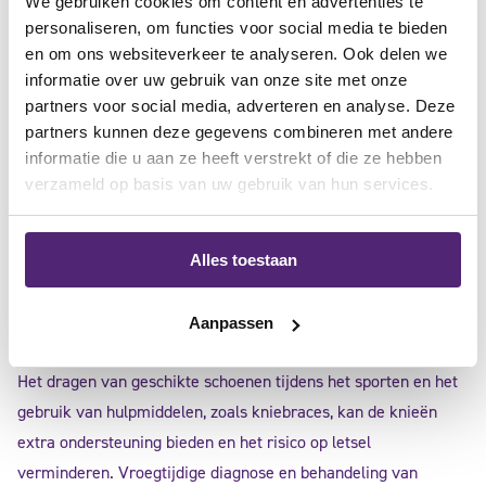
We gebruiken cookies om content en advertenties te
personaliseren, om functies voor social media te bieden
en om ons websiteverkeer te analyseren. Ook delen we
informatie over uw gebruik van onze site met onze
leefstijl en preventie
partners voor social media, adverteren en analyse. Deze
partners kunnen deze gegevens combineren met andere
informatie die u aan ze heeft verstrekt of die ze hebben
Het voorkomen van patella luxatie omvat het vermijden van
verzameld op basis van uw gebruik van hun services.
risicovolle activiteiten die de knie kunnen belasten, zoals
abrupte bewegingen of plotselinge draaibewegingen. Het
versterken van de spieren rondom de knie door regelmatige
Alles toestaan
oefeningen kan ook helpen om de stabiliteit te verbeteren en
het risico op letsel te verminderen.
Aanpassen
Het dragen van geschikte schoenen tijdens het sporten en het
gebruik van hulpmiddelen, zoals kniebraces, kan de knieën
extra ondersteuning bieden en het risico op letsel
verminderen. Vroegtijdige diagnose en behandeling van