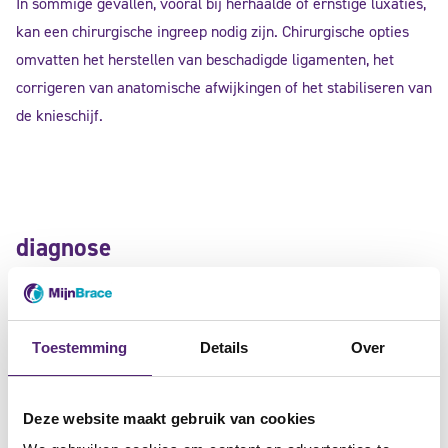
In sommige gevallen, vooral bij herhaalde of ernstige luxaties,
kan een chirurgische ingreep nodig zijn. Chirurgische opties
omvatten het herstellen van beschadigde ligamenten, het
corrigeren van anatomische afwijkingen of het stabiliseren van
de knieschijf.
diagnose
De diagnose van patella luxatie begint met een lichamelijk
onderzoek waarbij de arts de knie beoordeelt op zwelling, pijn
Toestemming
Details
Over
en mogelijke misvormingen. Beeldvormende tests zoals
röntgenfoto’s, MRI of CT-scans kunnen worden gebruikt om de
exacte locatie en ernst van de luxatie vast te stellen en
Deze website maakt gebruik van cookies
eventuele bijkomende schade aan de knie te evalueren.