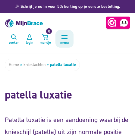
🎉
Schrijf je nu in voor 5% korting op je eerste bestelling.
0
zoeken
login
mandje
menu
Home
»
knieklachten
»
patella luxatie
patella luxatie
Patella luxatie is een aandoening waarbij de
knieschijf (patella) uit zijn normale positie