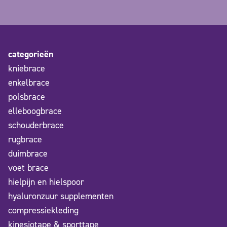
categorieën
kniebrace
enkelbrace
polsbrace
elleboogbrace
schouderbrace
rugbrace
duimbrace
voet brace
hielpijn en hielspoor
hyaluronzuur supplementen
compressiekleding
kinesiotape & sporttape