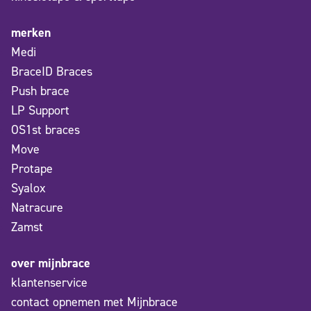
merken
Medi
BraceID Braces
Push brace
LP Support
OS1st braces
Move
Protape
Syalox
Natracure
Zamst
over mijnbrace
klantenservice
contact opnemen met Mijnbrace