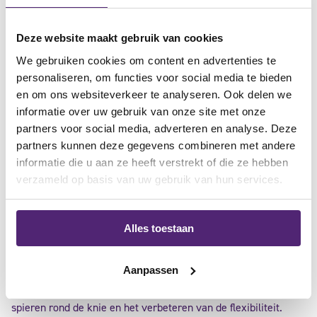
supplement kunnen tijdelijk verlichting bieden. In ernstige
gevallen, waar conservatieve behandelingen niet voldoende
Deze website maakt gebruik van cookies
effectief zijn, kan een chirurgische ingreep nodig zijn om de
We gebruiken cookies om content en advertenties te
uitlijning van de knieschijf te corrigeren. Chirurgische opties
personaliseren, om functies voor social media te bieden
variëren van artroscopische procedures om losse stukjes
en om ons websiteverkeer te analyseren. Ook delen we
kraakbeen te verwijderen tot complexe reconstructies om de
informatie over uw gebruik van onze site met onze
anatomie van de knie aan te passen.
partners voor social media, adverteren en analyse. Deze
partners kunnen deze gegevens combineren met andere
informatie die u aan ze heeft verstrekt of die ze hebben
verzameld op basis van uw gebruik van hun services.
Alles toestaan
Leefstijl en preventie
Aanpassen
Preventieve maatregelen omvatten het versterken van de
spieren rond de knie en het verbeteren van de flexibiliteit.