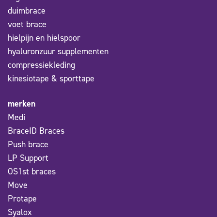
duimbrace
voet brace
hielpijn en hielspoor
hyaluronzuur supplementen
compressiekleding
kinesiotape & sporttape
merken
Medi
BraceID Braces
Push brace
LP Support
OS1st braces
Move
Protape
Syalox