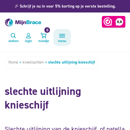
🎉
Schrijf je nu in voor 5% korting op je eerste bestelling.
0
zoeken
login
mandje
menu
Home
»
knieklachten
»
slechte uitlijning knieschijf
slechte uitlijning
knieschijf
Slechte uitlijning van de knieschijf, of patella