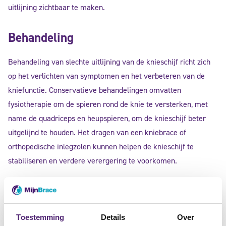
uitlijning zichtbaar te maken.
Behandeling
Behandeling van slechte uitlijning van de knieschijf richt zich
op het verlichten van symptomen en het verbeteren van de
kniefunctie. Conservatieve behandelingen omvatten
fysiotherapie om de spieren rond de knie te versterken, met
name de quadriceps en heupspieren, om de knieschijf beter
uitgelijnd te houden. Het dragen van een kniebrace of
orthopedische inlegzolen kunnen helpen de knieschijf te
stabiliseren en verdere verergering te voorkomen.
Medicijnen zoals pijnstillers en ontstekingsremmers kunnen
helpen om pijn en ontsteking te verminderen. Injecties met
Toestemming
Details
Over
corticosteroïden of het toedienen van Hyaluronzuur